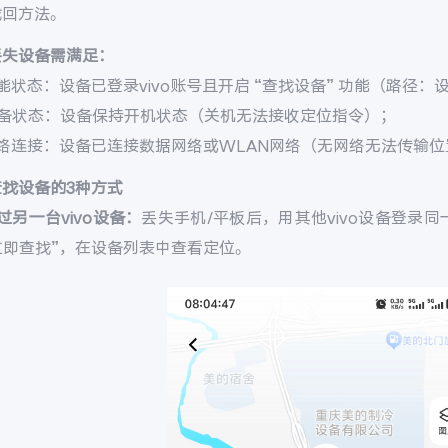
找回方法。
丢失设备需满足：
能状态：设备已登录vivo账号且开启 “查找设备” 功能（路径：设置 
设备状态：设备保持开机状态（关机无法接收定位指令）；
网络连接：设备已连接数据网络或WLAN网络（无网络无法传输位
查找设备的3种方式
过另一台vivo设备：
丢失手机/平板后，用其他vivo设备登录同一v
 立即查找”，在设备列表中查看定位。