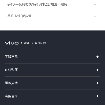
S60
S60 元气版
手机/平板耗电快/待机时间短/电池不耐用
Y600 Turbo
Y600 Pro
手机卡顿/反应慢
iQOO Z11i
iQOO 15T
vivo TWS 5 Pro
vivo Pad6 Pro
服务
全部问题
X300 Ultra
X300s
了解产品
S50 Pro mini
S50
X系列
在线购买
S系列
Y6
Y60
官方商城
服务支持
Y系列
选购手机
iQOO Z11
iQOO Z11x
真伪查询
iQOO手机
商务合作
选购配件
服务网点
vivo 头戴降噪耳机
vivo TWS 5e