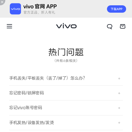
热门问题
（共有6条相关）
手机丢失/平板丢失（丢了/掉了）怎么办？
忘记密码/锁屏密码
忘记vivo账号密码
X300 E
X Fold6
手机发热/设备发热/发烫