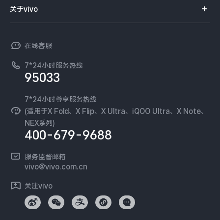
智能硬件
供应商协同平台
订单查询
关于vivo
查找手机
X300 Pro
X300
T系列
开放平台
官网APP下载
vivo 简介
常见问题
NEX系列
vivo 企业业务
S30 Pro mini
S30
在线客服
工作机会
服务政策
廉正合规
7*24小时服务热线
新闻资讯
Y500 Pro
Y500
95033
环保回收
国补营业执照
隐私中心
iQOO 15 Ultra
iQOO Z11 Turbo
安全公告
7*24小时尊享服务热线
无线电发射设备销售备案
可持续发展
(适用于X Fold、X Flip、X Ultra、iQOO Ultra、X Note、
服务隐私政策
NEX系列)
iQOO Pad6 Pro
iQOO TWS 5e
vivo 蔡司影像
400-679-9688
Log还原LUTs下载
X Fold5
X200 Ultra
开发者社区
服务监督邮箱
vivo 办公套件
vivo@vivo.com.cn
S20 Pro
S20
全部X机型
对比X机型
蓝河操作系统
关注vivo
vivo 通信
Y50 5G
Y50m 5G
全部S机型
对比S机型
vivo 智能车载