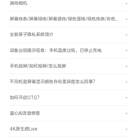
游戏相机
屏幕线条/屏幕绿线/屏幕竖线/绿色竖线/绿色线条/彩色竖线
全新原子隐私系统简介
设备出现提示信息：手机温度过低，已停止充电
手机投屏/如何投屏/怎么投屏
不同机型屏幕显示颜色存在差异是怎么回事？
如何开启OTG？
蓝心AI语音修图
4K原生感Live