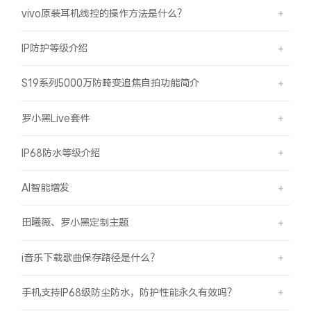
vivo原装耳机线控的操作方法是什么？
IP防护等级介绍
S19系列5000万防畸变追焦自拍功能简介
罗小黑Live套件
IP68防水等级介绍
AI智能增发
田曦薇、罗小黑定制主题
i音乐下载歌曲保存路径是什么？
手机支持IP68级防尘防水，防护性能永久有效吗？