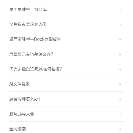
桌面常驻栏—组合库
全焦段夜景闪光人像
桌面常驻栏—Dock扇形后台
屏幕显示有色差怎么办？
闪光人像CCD风格如何拍摄？
AI文件管家
屏幕闪烁怎么办？
胶片Live人像
全局搜索