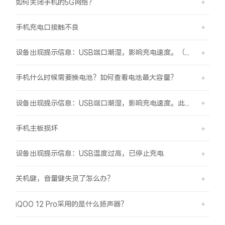
如何关闭手机的5G网络？
手机充电口接触不良
设备出现提示信息：USB端口潮湿，影响充电速度。（伴随“滴滴”提示音）
手机什么时候需要换电池？如何查看电池最大容量？
设备出现提示信息：USB端口潮湿，影响充电速度。此时设备不能充电或充电速度变慢。
手机主板损坏
设备出现提示信息：USB温度过高，已停止充电
关机键，音量键失灵了怎么办？
iQOO 12 Pro采用的是什么扬声器？