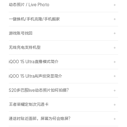
动态照片 / Live Photo
一键换机/手机克隆/手机搬家
游戏账号找回
无线充电支持机型
iQOO 15 Ultra直播模式简介
iQOO 15 UltraAI声纹突显简介
S20多巴胺live动态照片如何拍摄？
王者荣耀定制次元透卡
通话时贴近面部，屏幕为何会熄屏？