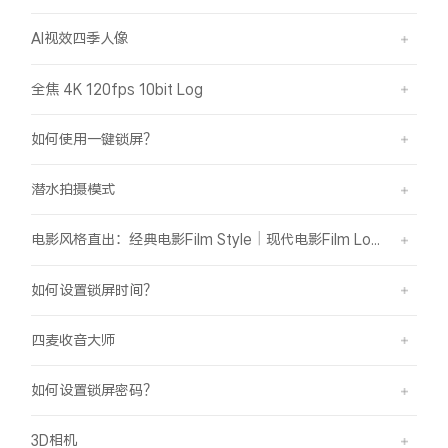
AI视效四季人像
全焦 4K 120fps 10bit Log
如何使用一键锁屏？
潜水拍摄模式
电影风格直出：经典电影Film Style｜现代电影Film Look
如何设置锁屏时间？
四麦收音大师
如何设置锁屏密码？
3D相机