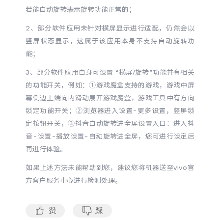
S60
S60 元气版
若能自动旋转表示旋转功能正常的；
2、部分软件应用未针对横屏显示进行适配，仍然会以
Y600 Turbo
Y600 Pro
竖屏状态显示，这属于该应用本身不支持自动旋转功
能；
iQOO Z11i
iQOO 15T
3、部分软件应用自身可设置 “横屏/旋转”功能并有相关
的功能开关，例如：①游戏魔盒支持的游戏，游戏中屏
vivo TWS 5 Pro
vivo Pad6 Pro
幕侧边上端向内滑动展开游戏魔盒，游戏工具中有方向
X300 Ultra
X300s
锁定功能开关；②浏览器进入设置-更多设置，竖屏锁
定按钮开关，③抖音自动旋转进全屏设置入口：进入抖
S50 Pro mini
S50
音-设置-播放设置-自动旋转进全屏，您可进行设定后
再进行体验。
Y6
Y60
如果上述方法未能帮助到您，建议您将机器送至vivo官
方客户服务中心进行检测处理。
iQOO Z11
iQOO Z11x
赞
踩
vivo 头戴降噪耳机
vivo TWS 5e