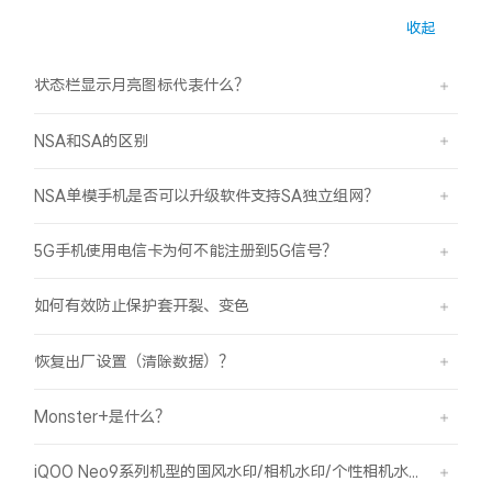
收起
X300 Pro
X300
状态栏显示月亮图标代表什么？
S30 Pro mini
S30
NSA和SA的区别
Y500 Pro
Y500
NSA单模手机是否可以升级软件支持SA独立组网？
iQOO 15 Ultra
iQOO Z11 Turbo
5G手机使用电信卡为何不能注册到5G信号？
iQOO Pad6 Pro
iQOO TWS 5e
如何有效防止保护套开裂、变色
X Fold5
X200 Ultra
恢复出厂设置（清除数据）？
S20 Pro
S20
全部X机型
对比X机型
Monster+是什么？
Y50 5G
Y50m 5G
全部S机型
对比S机型
iQOO Neo9系列机型的国风水印/相机水印/个性相机水印 如何使用？