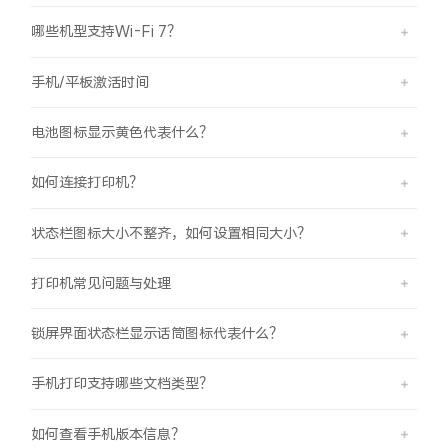
iQOO Neo11
iQOO 15
全部Y机型
对比Y机型
哪些机型支持Wi-Fi 7？
vivo WATCH GT 2
vivo Vision
全部iQOO机型
对比iQOO机型
手机/平板激活时间
全部智能硬件
电池图标显示黄色代表什么？
如何连接打印机？
状态栏图标大小不整齐，如何设置相同大小？
打印机常见问题与处理
锁屏界面状态栏显示话筒图标代表什么？
手机打印支持哪些文档类型？
如何查看手机版本信息？