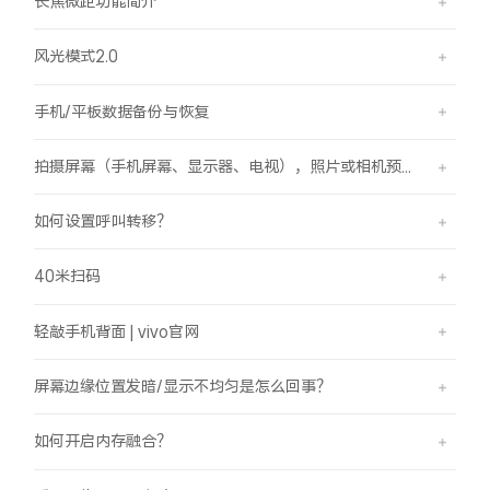
长焦微距功能简介
风光模式2.0
手机/平板数据备份与恢复
拍摄屏幕（手机屏幕、显示器、电视），照片或相机预览界面有斜纹/条纹是怎么回事？
如何设置呼叫转移？
40米扫码
轻敲手机背面 | vivo官网
屏幕边缘位置发暗/显示不均匀是怎么回事？
如何开启内存融合？