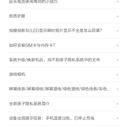
延长电池使用寿命的小技巧
纸质护眼
拍摄投影仪/LED显示屏时照片显示不全是怎么回事？
如何安装SIM卡与内存卡？
系统升级/换新机后，找不到原子隐私系统中的文件
游戏相机
屏幕线条/屏幕绿线/屏幕竖线/绿色竖线/绿色线条/彩色竖线
全新原子隐私系统简介
设备出现提示信息：手机温度过低，已停止充电