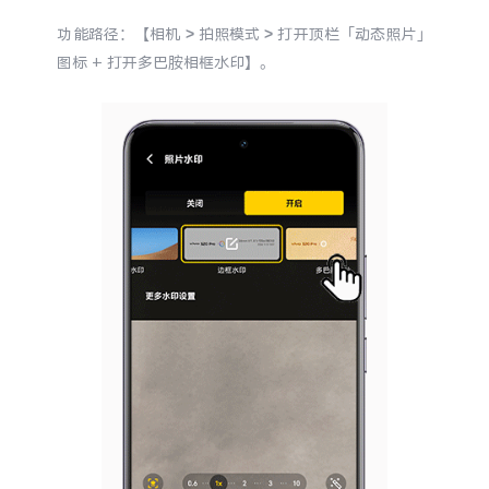
S60
S60 元气版
功能路径：【相机 > 拍照模式 > 打开顶栏「动态照片」
图标 + 打开多巴胺相框水印】。
Y600 Turbo
Y600 Pro
iQOO Z11i
iQOO 15T
vivo TWS 5 Pro
vivo Pad6 Pro
X300 Ultra
X300s
S50 Pro mini
S50
Y6
Y60
iQOO Z11
iQOO Z11x
vivo 头戴降噪耳机
vivo TWS 5e