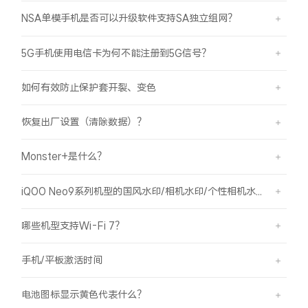
iQOO Neo11
iQOO 15
全部Y机型
对比Y机型
NSA单模手机是否可以升级软件支持SA独立组网？
vivo WATCH GT 2
vivo Vision
全部iQOO机型
对比iQOO机型
5G手机使用电信卡为何不能注册到5G信号？
全部智能硬件
如何有效防止保护套开裂、变色
恢复出厂设置（清除数据）？
Monster+是什么？
iQOO Neo9系列机型的国风水印/相机水印/个性相机水印 如何使用？
哪些机型支持Wi-Fi 7？
手机/平板激活时间
电池图标显示黄色代表什么？