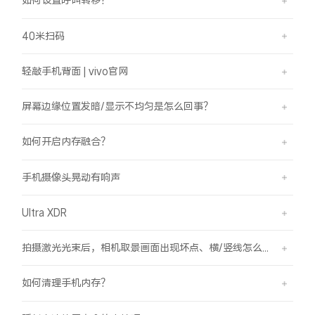
如何设置呼叫转移？
40米扫码
轻敲手机背面 | vivo官网
屏幕边缘位置发暗/显示不均匀是怎么回事？
如何开启内存融合？
手机摄像头晃动有响声
Ultra XDR
拍摄激光光束后，相机取景画面出现坏点、横/竖线怎么办？
如何清理手机内存？