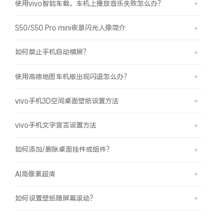
使用vivo智能车载，车机上播放音乐失败怎么办？
S50/S50 Pro mini夜景闪光人像简介
如何禁止手机自动横屏？
使用高德地图车机版出现闪退怎么办？
vivo手机3D空间桌面壁纸设置方法
vivo手机文字宣言设置方法
如何添加/删除桌面挂件或组件？
AI高像素超清
如何设置壁纸随屏幕滚动？