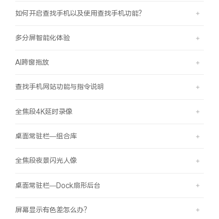
如何开启查找手机以及使用查找手机功能？
多分屏智能化体验
AI跨窗拖放
查找手机网站功能与指令说明
全焦段4K延时录像
桌面常驻栏—组合库
全焦段夜景闪光人像
桌面常驻栏—Dock扇形后台
屏幕显示有色差怎么办？