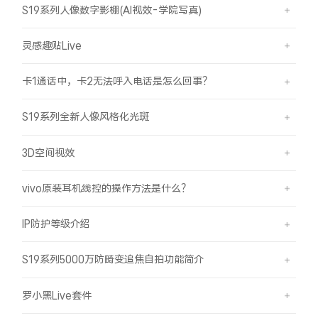
S19系列人像数字影棚(AI视效-学院写真)
灵感趣贴Live
卡1通话中，卡2无法呼入电话是怎么回事？
S19系列全新人像风格化光斑
3D空间视效
vivo原装耳机线控的操作方法是什么？
IP防护等级介绍
S19系列5000万防畸变追焦自拍功能简介
罗小黑Live套件