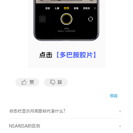
X300 Pro
X300
S30 Pro mini
S30
Y500 Pro
Y500
iQOO 15 Ultra
iQOO Z11 Turbo
iQOO Pad6 Pro
iQOO TWS 5e
赞
踩
X Fold5
X200 Ultra
收起
S20 Pro
S20
全部X机型
对比X机型
状态栏显示月亮图标代表什么？
Y50 5G
Y50m 5G
全部S机型
对比S机型
NSA和SA的区别