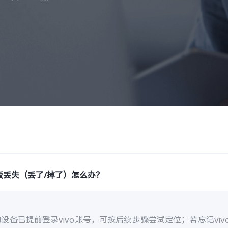
板丢失（丢了/掉了）怎么办？
设备已提前登录vivo账号，可按后续步骤尝试定位；若忘记vi