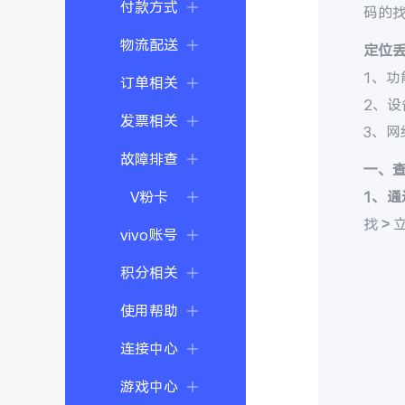
付款方式
码的
物流配送
定位
1、功
订单相关
2、
发票相关
3、
故障排查
一、
V粉卡
1、通
找 >
vivo账号
积分相关
使用帮助
连接中心
游戏中心