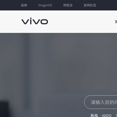
品牌
OriginOS
体验店
官网社区
大家都在搜
耗电
iQOO