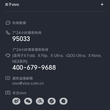
智能硬件
供应商协同平台
订单查询
关于vivo
查找手机
X300 Pro
X300
T系列
开放平台
官网APP下载
vivo 简介
常见问题
NEX系列
vivo 企业业务
S30 Pro mini
S30
在线客服
工作机会
服务政策
廉正合规
7*24小时服务热线
新闻资讯
Y500 Pro
Y500
95033
环保回收
国补营业执照
隐私中心
iQOO 15 Ultra
iQOO Z11 Turbo
安全公告
7*24小时尊享服务热线
无线电发射设备销售备案
可持续发展
(适用于X Fold、X Flip、X Ultra、iQOO Ultra、X Note、
服务隐私政策
NEX系列)
iQOO Pad6 Pro
iQOO TWS 5e
vivo 蔡司影像
400-679-9688
Log还原LUTs下载
X Fold5
X200 Ultra
开发者社区
服务监督邮箱
vivo 办公套件
vivo@vivo.com.cn
S20 Pro
S20
全部X机型
对比X机型
蓝河操作系统
关注vivo
vivo 通信
Y50 5G
Y50m 5G
全部S机型
对比S机型
vivo 智能车载