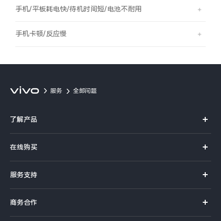
S60
S60 元气版
手机/平板耗电快/待机时间短/电池不耐用
Y600 Turbo
Y600 Pro
手机卡顿/反应慢
iQOO Z11i
iQOO 15T
vivo TWS 5 Pro
vivo Pad6 Pro
服务
全部问题
X300 Ultra
X300s
了解产品
S50 Pro mini
S50
X系列
在线购买
S系列
Y6
Y60
官方商城
服务支持
Y系列
选购手机
iQOO Z11
iQOO Z11x
真伪查询
iQOO手机
商务合作
选购配件
服务网点
vivo 头戴降噪耳机
vivo TWS 5e