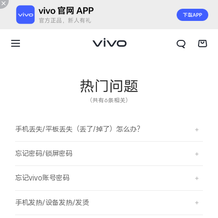
热门问题
（共有6条相关）
手机丢失/平板丢失（丢了/掉了）怎么办？
忘记密码/锁屏密码
忘记vivo账号密码
X300 E
X Fold6
手机发热/设备发热/发烫