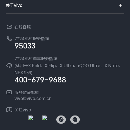
智能硬件
供应商协同平台
订单查询
关于vivo
查找手机
X300 Pro
X300
T系列
开放平台
官网APP下载
vivo 简介
常见问题
NEX系列
vivo 企业业务
S30 Pro mini
S30
在线客服
工作机会
服务政策
廉正合规
7*24小时服务热线
新闻资讯
Y500 Pro
Y500
95033
环保回收
国补营业执照
隐私中心
iQOO 15 Ultra
iQOO Z11 Turbo
安全公告
7*24小时尊享服务热线
无线电发射设备销售备案
可持续发展
(适用于X Fold、X Flip、X Ultra、iQOO Ultra、X Note、
服务隐私政策
NEX系列)
iQOO Pad6 Pro
iQOO TWS 5e
vivo 蔡司影像
400-679-9688
Log还原LUTs下载
X Fold5
X200 Ultra
开发者社区
服务监督邮箱
vivo 办公套件
vivo@vivo.com.cn
S20 Pro
S20
全部X机型
对比X机型
蓝河操作系统
关注vivo
vivo 通信
Y50 5G
Y50m 5G
全部S机型
对比S机型
vivo 智能车载