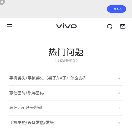
热门问题
（共有6条相关）
手机丢失/平板丢失（丢了/掉了）怎么办？
忘记密码/锁屏密码
忘记vivo账号密码
X300 E
X Fold6
手机发热/设备发热/发烫