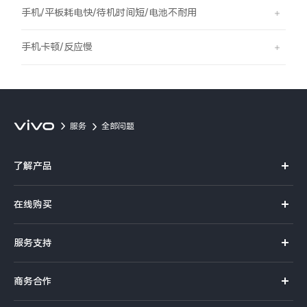
S60
S60 元气版
手机/平板耗电快/待机时间短/电池不耐用
Y600 Turbo
Y600 Pro
手机卡顿/反应慢
iQOO Z11i
iQOO 15T
vivo TWS 5 Pro
vivo Pad6 Pro
服务
全部问题
X300 Ultra
X300s
了解产品
S50 Pro mini
S50
X系列
在线购买
S系列
Y6
Y60
官方商城
服务支持
Y系列
选购手机
iQOO Z11
iQOO Z11x
真伪查询
iQOO手机
商务合作
选购配件
服务网点
vivo 头戴降噪耳机
vivo TWS 5e