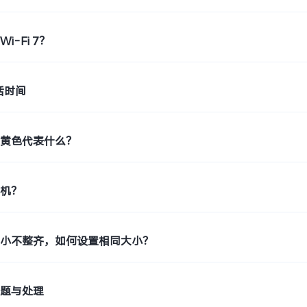
i-Fi 7？
活时间
示黄色代表什么？
印机？
大小不整齐，如何设置相同大小？
问题与处理