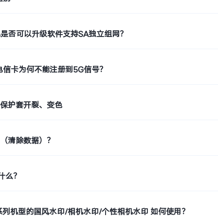
机是否可以升级软件支持SA独立组网？
电信卡为何不能注册到5G信号？
止保护套开裂、变色
置（清除数据）？
是什么？
o9系列机型的国风水印/相机水印/个性相机水印 如何使用？