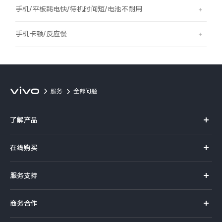
S60
S60 元气版
手机/平板耗电快/待机时间短/电池不耐用
Y600 Turbo
Y600 Pro
手机卡顿/反应慢
iQOO Z11i
iQOO 15T
vivo TWS 5 Pro
vivo Pad6 Pro
服务
全部问题
X300 Ultra
X300s
了解产品
S50 Pro mini
S50
X系列
在线购买
S系列
Y6
Y60
官方商城
服务支持
Y系列
选购手机
iQOO Z11
iQOO Z11x
真伪查询
iQOO手机
商务合作
选购配件
服务网点
vivo 头戴降噪耳机
vivo TWS 5e