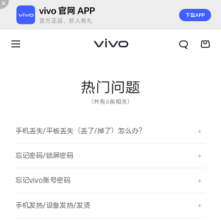
热门问题
（共有6条相关）
手机丢失/平板丢失（丢了/掉了）怎么办？
忘记密码/锁屏密码
忘记vivo账号密码
X300 E
X Fold6
手机发热/设备发热/发烫