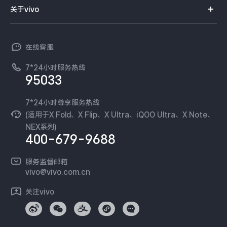
智能硬件
供应商协同平台
订单查询
关于vivo
查找手机
X300 Pro
X300
T系列
开放平台
官网APP下载
vivo 简介
常见问题
NEX系列
vivo 企业业务
S30 Pro mini
S30
在线客服
工作机会
服务政策
廉正合规
7*24小时服务热线
新闻资讯
Y500 Pro
Y500
95033
环保回收
国补营业执照
隐私中心
iQOO 15 Ultra
iQOO Z11 Turbo
安全公告
7*24小时尊享服务热线
无线电发射设备销售备案
可持续发展
(适用于X Fold、X Flip、X Ultra、iQOO Ultra、X Note、
服务隐私政策
NEX系列)
iQOO Pad6 Pro
iQOO TWS 5e
vivo 蔡司影像
400-679-9688
Log还原LUTs下载
X Fold5
X200 Ultra
开发者社区
服务监督邮箱
vivo 办公套件
vivo@vivo.com.cn
S20 Pro
S20
全部X机型
对比X机型
蓝河操作系统
关注vivo
vivo 通信
Y50 5G
Y50m 5G
全部S机型
对比S机型
vivo 智能车载