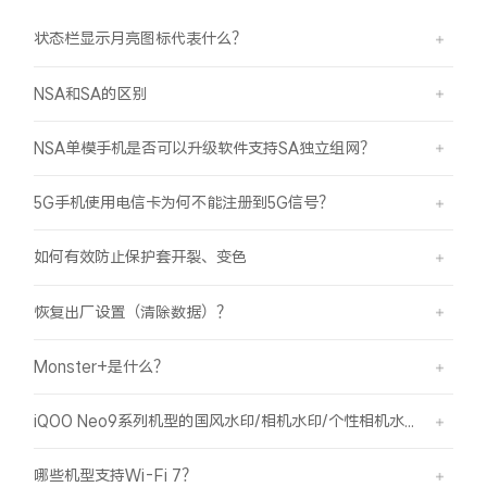
S60
S60 元气版
状态栏显示月亮图标代表什么？
Y600 Turbo
Y600 Pro
NSA和SA的区别
iQOO Z11i
iQOO 15T
NSA单模手机是否可以升级软件支持SA独立组网？
vivo TWS 5 Pro
vivo Pad6 Pro
5G手机使用电信卡为何不能注册到5G信号？
X300 Ultra
X300s
如何有效防止保护套开裂、变色
S50 Pro mini
S50
恢复出厂设置（清除数据）？
Y6
Y60
Monster+是什么？
iQOO Z11
iQOO Z11x
iQOO Neo9系列机型的国风水印/相机水印/个性相机水印 如何使用？
哪些机型支持Wi-Fi 7？
vivo 头戴降噪耳机
vivo TWS 5e