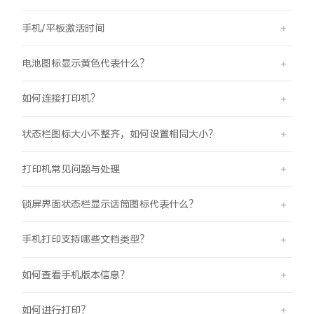
X300 Pro
X300
手机/平板激活时间
S30 Pro mini
S30
电池图标显示黄色代表什么？
如何连接打印机？
Y500 Pro
Y500
状态栏图标大小不整齐，如何设置相同大小？
iQOO 15 Ultra
iQOO Z11 Turbo
打印机常见问题与处理
iQOO Pad6 Pro
iQOO TWS 5e
锁屏界面状态栏显示话筒图标代表什么？
X Fold5
X200 Ultra
手机打印支持哪些文档类型？
S20 Pro
S20
全部X机型
对比X机型
如何查看手机版本信息？
Y50 5G
Y50m 5G
全部S机型
对比S机型
如何进行打印？