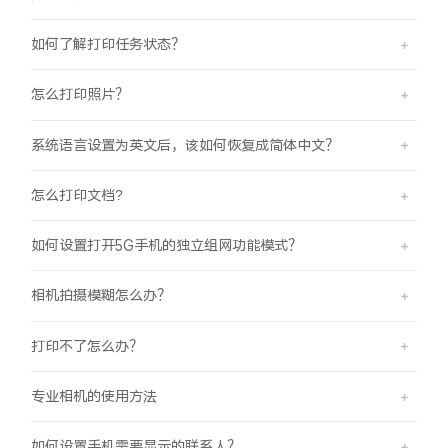
iQOO Neo11
iQOO 15
全部Y机型
对比Y机型
如何了解打印任务状态？
vivo WATCH GT 2
vivo Vision
全部iQOO机型
对比iQOO机型
怎么打印照片？
全部智能硬件
系统语言设置为英文后，该如何恢复成简体中文？
怎么打印文档?
如何设置打开5G手机的独立组网功能模式？
相机拍摄模糊怎么办？
打印不了怎么办？
专业相机的使用方法
如何设置手机需要显示的联系人？