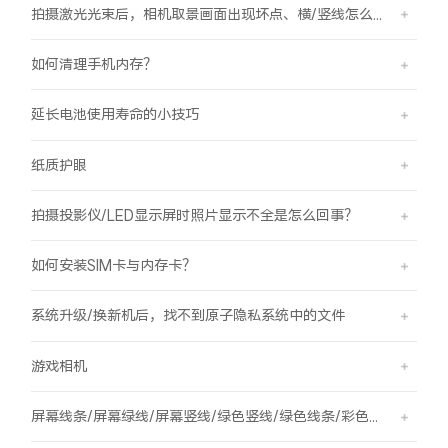
拍摄激光光束后，相机取景画面出现坏点、横/竖线怎么办？
如何清理手机内存？
延长电池使用寿命的小技巧
纸质护眼
拍摄投影仪/LED显示屏时照片显示不全是怎么回事？
如何安装SIM卡与内存卡？
系统升级/换新机后，找不到原子隐私系统中的文件
游戏相机
屏幕线条/屏幕绿线/屏幕竖线/绿色竖线/绿色线条/彩色竖线