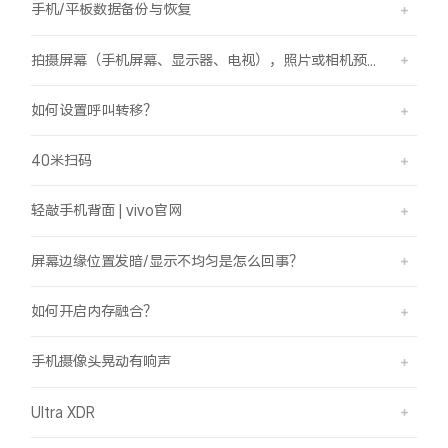
手机/平板数据备份与恢复
拍摄屏幕（手机屏幕、显示器、电视），照片或相机预览界面有斜纹/条纹是怎么回事？
如何设置呼叫转移？
40米扫码
轻敲手机背面 | vivo官网
屏幕边缘位置发暗/显示不均匀是怎么回事？
如何开启内存融合？
手机摄像头晃动有响声
Ultra XDR