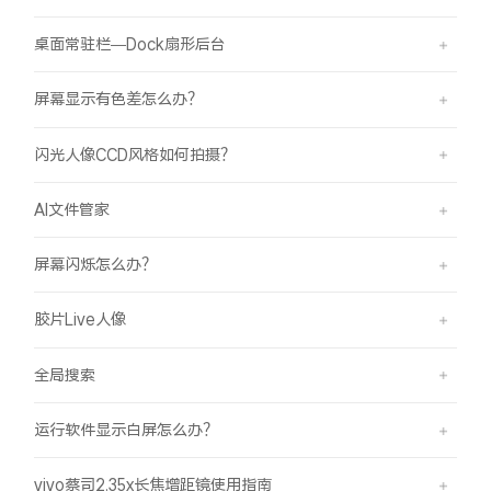
桌面常驻栏—Dock扇形后台
屏幕显示有色差怎么办？
闪光人像CCD风格如何拍摄？
AI文件管家
屏幕闪烁怎么办？
胶片Live人像
全局搜索
运行软件显示白屏怎么办？
vivo蔡司2.35x长焦增距镜使用指南