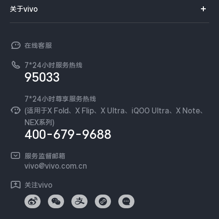
智能硬件
供应商协同平台
订单查询
关于vivo
查找手机
X300 Pro
X300
T系列
开放平台
官网APP下载
vivo 简介
常见问题
NEX系列
vivo 企业业务
S30 Pro mini
S30
在线客服
工作机会
服务政策
廉正合规
7*24小时服务热线
新闻资讯
Y500 Pro
Y500
95033
环保回收
国补营业执照
隐私中心
iQOO 15 Ultra
iQOO Z11 Turbo
安全公告
7*24小时尊享服务热线
无线电发射设备销售备案
可持续发展
(适用于X Fold、X Flip、X Ultra、iQOO Ultra、X Note、
服务隐私政策
NEX系列)
iQOO Pad6 Pro
iQOO TWS 5e
vivo 蔡司影像
400-679-9688
Log还原LUTs下载
X Fold5
X200 Ultra
开发者社区
服务监督邮箱
vivo 办公套件
vivo@vivo.com.cn
S20 Pro
S20
全部X机型
对比X机型
蓝河操作系统
关注vivo
vivo 通信
Y50 5G
Y50m 5G
全部S机型
对比S机型
vivo 智能车载