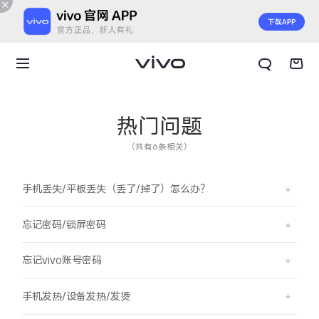
热门问题
（共有6条相关）
手机丢失/平板丢失（丢了/掉了）怎么办？
忘记密码/锁屏密码
忘记vivo账号密码
X300 E
X Fold6
手机发热/设备发热/发烫