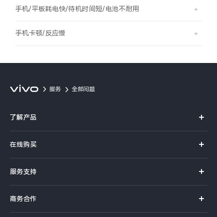
S60
S60 元气版
手机/平板耗电快/待机时间短/电池不耐用
Y600 Turbo
Y600 Pro
手机卡顿/反应慢
iQOO Z11i
iQOO 15T
vivo TWS 5 Pro
vivo Pad6 Pro
服务
全部问题
X300 Ultra
X300s
了解产品
S50 Pro mini
S50
X系列
在线购买
S系列
Y6
Y60
官方商城
服务支持
Y系列
选购手机
iQOO Z11
iQOO Z11x
真伪查询
iQOO手机
商务合作
选购配件
服务网点
vivo 头戴降噪耳机
vivo TWS 5e