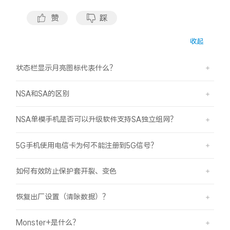
iQOO Neo11
iQOO 15
全部Y机型
对比Y机型
赞
踩
vivo WATCH GT 2
vivo Vision
全部iQOO机型
对比iQOO机型
收起
全部智能硬件
状态栏显示月亮图标代表什么？
NSA和SA的区别
NSA单模手机是否可以升级软件支持SA独立组网？
5G手机使用电信卡为何不能注册到5G信号？
如何有效防止保护套开裂、变色
恢复出厂设置（清除数据）？
Monster+是什么？