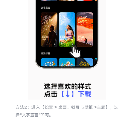
X300 Pro
X300
S30 Pro mini
S30
Y500 Pro
Y500
iQOO 15 Ultra
iQOO Z11 Turbo
iQOO Pad6 Pro
iQOO TWS 5e
X Fold5
X200 Ultra
S20 Pro
S20
全部X机型
对比X机型
方法2：进入【设置 > 桌面、锁屏与壁纸 >主题】，选
择“文字宣言”即可。
Y50 5G
Y50m 5G
全部S机型
对比S机型