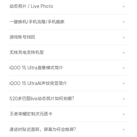
动态照片 / Live Photo
一键换机/手机克隆/手机搬家
游戏账号找回
无线充电支持机型
iQOO 15 Ultra直播模式简介
iQOO 15 UltraAI声纹突显简介
S20多巴胺live动态照片如何拍摄？
王者荣耀定制次元透卡
通话时贴近面部，屏幕为何会熄屏？