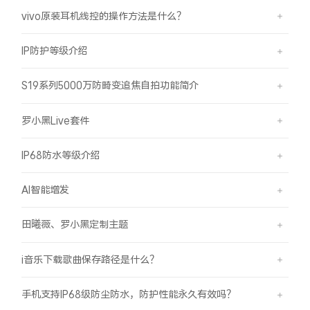
vivo原装耳机线控的操作方法是什么？
IP防护等级介绍
S19系列5000万防畸变追焦自拍功能简介
罗小黑Live套件
IP68防水等级介绍
AI智能增发
田曦薇、罗小黑定制主题
i音乐下载歌曲保存路径是什么？
手机支持IP68级防尘防水，防护性能永久有效吗？