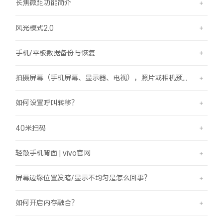
长焦微距功能简介
风光模式2.0
手机/平板数据备份与恢复
拍摄屏幕（手机屏幕、显示器、电视），照片或相机预览界面有斜纹/条纹是怎么回事？
如何设置呼叫转移？
40米扫码
轻敲手机背面 | vivo官网
屏幕边缘位置发暗/显示不均匀是怎么回事？
如何开启内存融合？