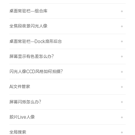
桌面常驻栏—组合库
全焦段夜景闪光人像
桌面常驻栏—Dock扇形后台
屏幕显示有色差怎么办？
闪光人像CCD风格如何拍摄？
AI文件管家
屏幕闪烁怎么办？
胶片Live人像
全局搜索