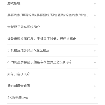
游戏相机
屏幕线条/屏幕绿线/屏幕竖线/绿色竖线/绿色线条/彩色竖线
全新原子隐私系统简介
设备出现提示信息：手机温度过低，已停止充电
手机投屏/如何投屏/怎么投屏
不同机型屏幕显示颜色存在差异是怎么回事？
如何开启OTG？
蓝心AI语音修图
4K原生感Live