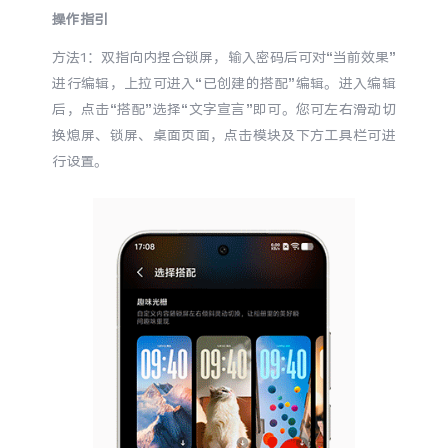
S60
S60 元气版
操作指引
方法
1
：双指向内捏合锁屏，输入密码后可对“当前效果”
Y600 Turbo
Y600 Pro
进行编辑，上拉可进入“已创建的搭配”编辑。进入编辑
后，点击“搭配”选择“文字宣言”即可。您可左右滑动切
iQOO Z11i
iQOO 15T
换熄屏、锁屏、桌面页面，点击模块及下方工具栏可进
行设置。
vivo TWS 5 Pro
vivo Pad6 Pro
X300 Ultra
X300s
S50 Pro mini
S50
Y6
Y60
iQOO Z11
iQOO Z11x
vivo 头戴降噪耳机
vivo TWS 5e