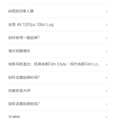
AI视效四季人像
全焦 4K 120fps 10bit Log
如何使用一键锁屏？
潜水拍摄模式
电影风格直出：经典电影Film Style｜现代电影Film Look
如何设置锁屏时间？
四麦收音大师
如何设置锁屏密码？
3D相机