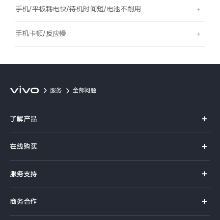
S60
S60 元气版
手机/平板耗电快/待机时间短/电池不耐用
Y600 Turbo
Y600 Pro
手机卡顿/反应慢
iQOO Z11i
iQOO 15T
vivo TWS 5 Pro
vivo Pad6 Pro
服务
全部问题
X300 Ultra
X300s
了解产品
S50 Pro mini
S50
X系列
在线购买
S系列
Y6
Y60
官方商城
服务支持
Y系列
选购手机
iQOO Z11
iQOO Z11x
真伪查询
iQOO手机
商务合作
选购配件
服务网点
vivo 头戴降噪耳机
vivo TWS 5e