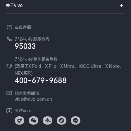
智能硬件
供应商协同平台
订单查询
关于vivo
查找手机
X300 Pro
X300
T系列
开放平台
官网APP下载
vivo 简介
常见问题
NEX系列
vivo 企业业务
S30 Pro mini
S30
在线客服
工作机会
服务政策
廉正合规
7*24小时服务热线
新闻资讯
Y500 Pro
Y500
95033
环保回收
国补营业执照
隐私中心
iQOO 15 Ultra
iQOO Z11 Turbo
安全公告
7*24小时尊享服务热线
无线电发射设备销售备案
可持续发展
(适用于X Fold、X Flip、X Ultra、iQOO Ultra、X Note、
服务隐私政策
NEX系列)
iQOO Pad6 Pro
iQOO TWS 5e
vivo 蔡司影像
400-679-9688
Log还原LUTs下载
X Fold5
X200 Ultra
开发者社区
服务监督邮箱
vivo 办公套件
vivo@vivo.com.cn
S20 Pro
S20
全部X机型
对比X机型
蓝河操作系统
关注vivo
vivo 通信
Y50 5G
Y50m 5G
全部S机型
对比S机型
vivo 智能车载