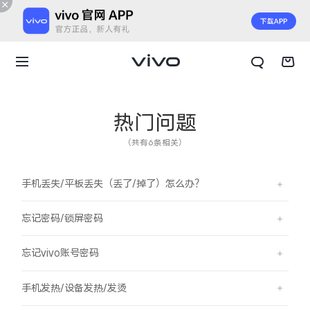
热门问题
（共有6条相关）
手机丢失/平板丢失（丢了/掉了）怎么办？
忘记密码/锁屏密码
忘记vivo账号密码
X300 E
X Fold6
手机发热/设备发热/发烫