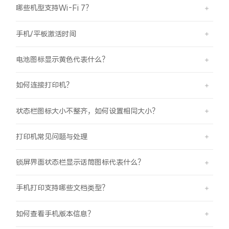
哪些机型支持Wi-Fi 7？
X300 Pro
X300
手机/平板激活时间
S30 Pro mini
S30
电池图标显示黄色代表什么？
Y500 Pro
Y500
如何连接打印机？
iQOO 15 Ultra
iQOO Z11 Turbo
状态栏图标大小不整齐，如何设置相同大小？
iQOO Pad6 Pro
iQOO TWS 5e
打印机常见问题与处理
X Fold5
X200 Ultra
锁屏界面状态栏显示话筒图标代表什么？
S20 Pro
S20
全部X机型
对比X机型
手机打印支持哪些文档类型？
Y50 5G
Y50m 5G
全部S机型
对比S机型
如何查看手机版本信息？