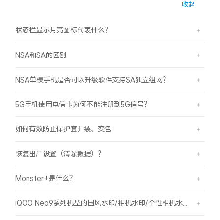
收起
S60
S60 元气版
状态栏显示月亮图标代表什么？
Y600 Turbo
Y600 Pro
NSA和SA的区别
iQOO Z11i
iQOO 15T
NSA单模手机是否可以升级软件支持SA独立组网？
vivo TWS 5 Pro
vivo Pad6 Pro
5G手机使用电信卡为何不能注册到5G信号？
X300 Ultra
X300s
如何有效防止保护套开裂、变色
S50 Pro mini
S50
恢复出厂设置（清除数据）？
Y6
Y60
Monster+是什么？
iQOO Z11
iQOO Z11x
iQOO Neo9系列机型的国风水印/相机水印/个性相机水印 如何使用？
vivo 头戴降噪耳机
vivo TWS 5e