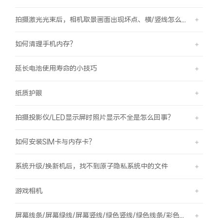
拍摄激光光束后，相机取景画面出现坏点、横/竖线怎么办？
如何清理手机内存？
延长电池使用寿命的小技巧
纸质护眼
拍摄投影仪/LED显示屏时照片显示不全是怎么回事？
如何安装SIM卡与内存卡？
系统升级/换新机后，找不到原子隐私系统中的文件
游戏相机
屏幕线条/屏幕绿线/屏幕竖线/绿色竖线/绿色线条/彩色竖线