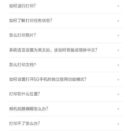
iQOO Neo11
iQOO 15
全部Y机型
对比Y机型
如何进行打印？
vivo WATCH GT 2
vivo Vision
全部iQOO机型
对比iQOO机型
如何了解打印任务状态？
怎么打印照片？
全部智能硬件
系统语言设置为英文后，该如何恢复成简体中文？
怎么打印文档?
如何设置打开5G手机的独立组网功能模式？
打印在什么位置？
相机拍摄模糊怎么办？
打印不了怎么办？