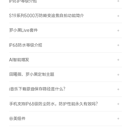
IP防护等级介绍
S19系列5000万防畸变追焦自拍功能简介
罗小黑Live套件
IP68防水等级介绍
AI智能增发
田曦薇、罗小黑定制主题
i音乐下载歌曲保存路径是什么？
手机支持IP68级防尘防水，防护性能永久有效吗？
谷美组件