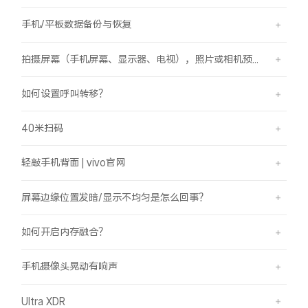
手机/平板数据备份与恢复
拍摄屏幕（手机屏幕、显示器、电视），照片或相机预览界面有斜纹/条纹是怎么回事？
如何设置呼叫转移？
40米扫码
轻敲手机背面 | vivo官网
屏幕边缘位置发暗/显示不均匀是怎么回事？
如何开启内存融合？
手机摄像头晃动有响声
Ultra XDR