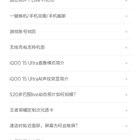
动态照片 / Live Photo
一键换机/手机克隆/手机搬家
游戏账号找回
无线充电支持机型
iQOO 15 Ultra直播模式简介
iQOO 15 UltraAI声纹突显简介
S20多巴胺live动态照片如何拍摄？
王者荣耀定制次元透卡
通话时贴近面部，屏幕为何会熄屏？