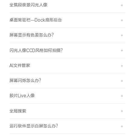
全焦段夜景闪光人像
桌面常驻栏—Dock扇形后台
屏幕显示有色差怎么办？
闪光人像CCD风格如何拍摄？
AI文件管家
屏幕闪烁怎么办？
胶片Live人像
全局搜索
运行软件显示白屏怎么办？