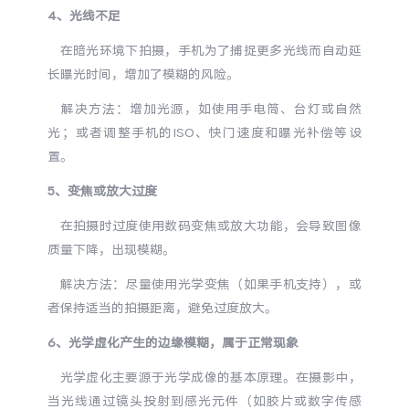
4、光线不足
X300 Pro
X300
在暗光环境下拍摄，手机为了捕捉更多光线而自动延
长曝光时间，增加了模糊的风险。
S30 Pro mini
S30
解决方法：增加光源，如使用手电筒、台灯或自然
Y500 Pro
Y500
光；或者调整手机的ISO、快门速度和曝光补偿等设
置。
iQOO Z11
iQOO 15 Ultra
5、变焦或放大过度
在拍摄时过度使用数码变焦或放大功能，会导致图像
iQOO Pad6 Pro
iQOO TWS 5e
质量下降，出现模糊。
X Fold5
X200 Ultra
解决方法：尽量使用光学变焦（如果手机支持），或
者保持适当的拍摄距离，避免过度放大。
S20 Pro
S20
全部X机型
对比X机型
6、光学虚化产生的边缘模糊，属于正常现象
Y50 5G
Y50m 5G
全部S机型
对比S机型
光学虚化主要源于光学成像的基本原理。在摄影中，
当光线通过镜头投射到感光元件（如胶片或数字传感