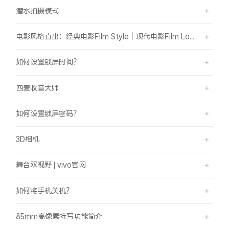
潜水拍摄模式
电影风格直出：经典电影Film Style｜现代电影Film Look
如何设置锁屏时间？
四麦收音大师
如何设置锁屏密码？
3D相机
舞台双视野 | vivo官网
如何将手机关机？
85mm高像素特写功能简介