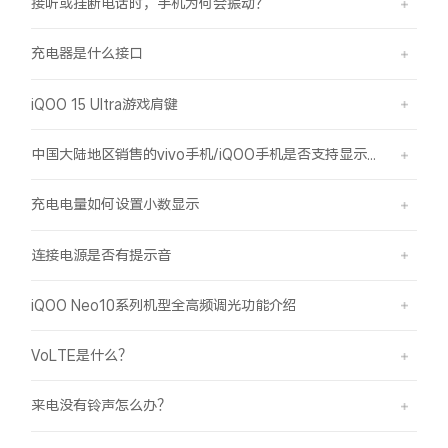
接听或挂断电话时，手机为何会振动？
充电器是什么接口
iQOO 15 Ultra游戏肩键
中国大陆地区销售的vivo手机/iQOO手机是否支持显示国外号码的归属地信息？
充电电量如何设置小数显示
连接电源是否有提示音
iQOO Neo10系列机型全高频调光功能介绍
VoLTE是什么？
来电没有铃声怎么办？