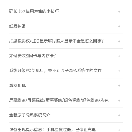
延长电池使用寿命的小技巧
纸质护眼
拍摄投影仪/LED显示屏时照片显示不全是怎么回事？
如何安装SIM卡与内存卡？
系统升级/换新机后，找不到原子隐私系统中的文件
游戏相机
屏幕线条/屏幕绿线/屏幕竖线/绿色竖线/绿色线条/彩色竖线
全新原子隐私系统简介
设备出现提示信息：手机温度过低，已停止充电