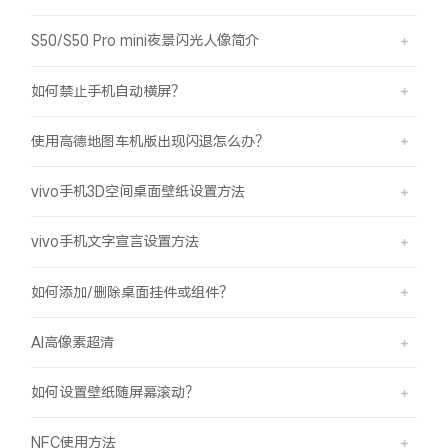
S50/S50 Pro mini夜景闪光人像简介
如何禁止手机自动横屏？
使用高德地图车机版出现闪退怎么办？
vivo手机3D空间桌面壁纸设置方法
vivo手机文字宣言设置方法
如何添加/删除桌面挂件或组件？
AI高像素超清
如何设置壁纸随屏幕滚动？
NFC使用方法