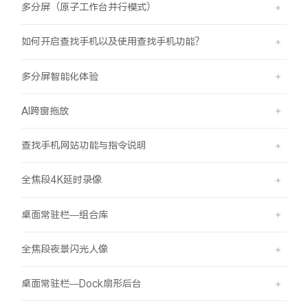
多分屏（原子工作台并行模式）
如何开启查找手机以及使用查找手机功能？
多分屏智能化体验
AI跨窗拖放
查找手机网站功能与指令说明
全焦段4K延时录像
桌面常驻栏—组合库
全焦段夜景闪光人像
桌面常驻栏—Dock扇形后台