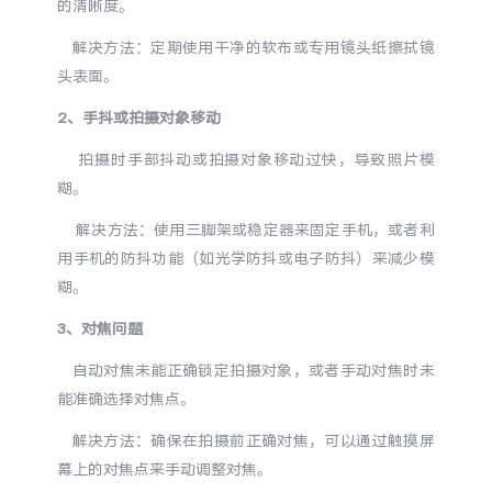
的清晰度。
S60
S60 元气版
解决方法：定期使用干净的软布或专用镜头纸擦拭镜
Y600 Turbo
Y600 Pro
头表面。
2、手抖或拍摄对象移动
iQOO Neo11 至尊版 预约
iQOO Z11S 预约
拍摄时手部抖动或拍摄对象移动过快，导致照片模
糊。
vivo TWS 5 Pro
vivo Pad6 Pro
解决方法：使用三脚架或稳定器来固定手机，或者利
X300 Ultra
X300s
用手机的防抖功能（如光学防抖或电子防抖）来减少模
糊。
S50 Pro mini
S50
3、对焦问题
Y6
Y60
自动对焦未能正确锁定拍摄对象，或者手动对焦时未
能准确选择对焦点。
iQOO Z11i
iQOO 15T
解决方法：确保在拍摄前正确对焦，可以通过触摸屏
幕上的对焦点来手动调整对焦。
vivo 头戴降噪耳机
vivo TWS 5e