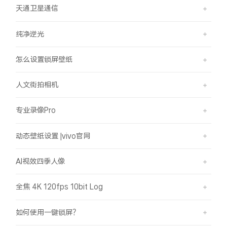
天通卫星通信
纯净逆光
怎么设置锁屏壁纸
人文街拍相机
专业录像Pro
动态壁纸设置 |vivo官网
AI视效四季人像
全焦 4K 120fps 10bit Log
如何使用一键锁屏？