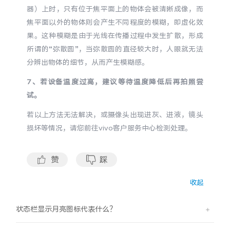
iQOO Z11 Turbo
iQOO Neo11
全部Y机型
对比Y机型
器）上时，只有位于焦平面上的物体会被清晰成像，而
焦平面以外的物体则会产生不同程度的模糊，即虚化效
vivo WATCH GT 2
vivo Vision
全部iQOO机型
对比iQOO机型
果。这种模糊是由于光线在传播过程中发生扩散，形成
所谓的“弥散圆”，当弥散圆的直径较大时，人眼就无法
分辨出物体的细节，从而产生模糊感。
全部智能硬件
7、若设备温度过高，建议等待温度降低后再拍照尝
试。
若以上方法无法解决，或摄像头出现进灰、进液，镜头
损坏等情况，请您前往vivo客户服务中心检测处理。
赞
踩
收起
状态栏显示月亮图标代表什么？