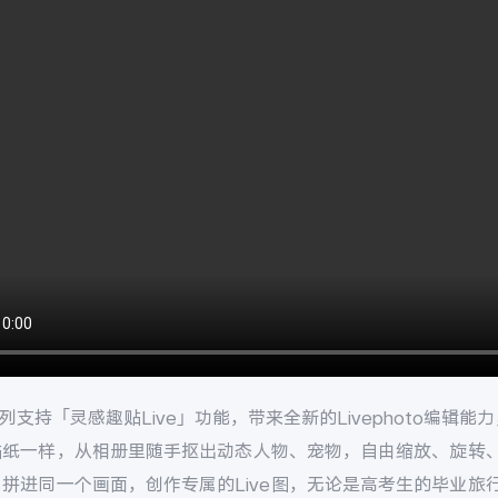
系列支持「灵感趣贴Live」功能，带来全新的Livephoto编辑能
贴纸一样，从相册里随手抠出动态人物、宠物，自由缩放、旋转
，拼进同一个画面，创作专属的Live图，无论是高考生的毕业旅