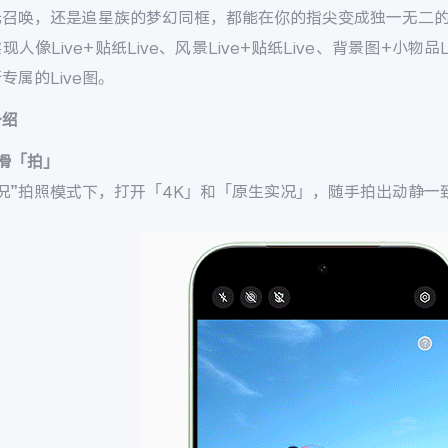
召唤，还是追星族的梦幻同框，都能在你的指尖变成独一无二的L
现人像Live+贴纸Live、风景Live+贴纸Live、背景图+小物品
专属的Live图。
介绍
滑「拍」
况”拍照模式下，打开「4K」和「原生实况」，随手拍出动静一致