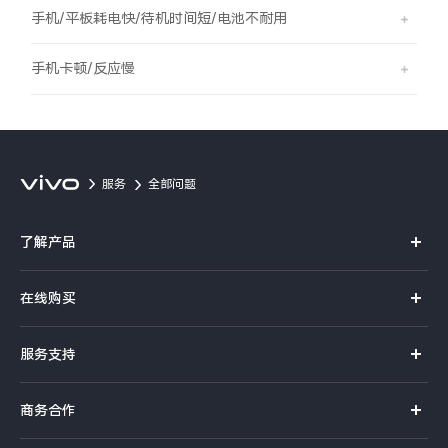
S60
S60 元气版
手机/平板耗电快/待机时间短/电池不耐用
Y600 Turbo
Y600 Pro
手机卡顿/反应慢
iQOO Z11i
iQOO 15T
vivo TWS 5 Pro
vivo Pad6 Pro
服务
全部问题
X300 Ultra
X300s
了解产品
S50 Pro mini
S50
X系列
在线购买
S系列
Y6
Y60
官方商城
服务支持
Y系列
选购手机
iQOO Z11
iQOO Z11x
真伪查询
iQOO手机
商务合作
选购配件
服务网点
vivo 头戴降噪耳机
vivo TWS 5e