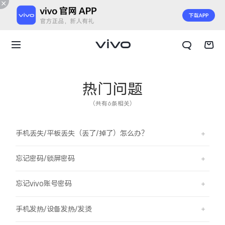
热门问题
（共有6条相关）
手机丢失/平板丢失（丢了/掉了）怎么办？
忘记密码/锁屏密码
忘记vivo账号密码
X300 E
X Fold6
手机发热/设备发热/发烫