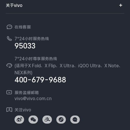
智能硬件
供应商协同平台
订单查询
关于vivo
查找手机
X300 Pro
X300
T系列
开放平台
官网APP下载
vivo 简介
常见问题
NEX系列
vivo 企业业务
S30 Pro mini
S30
在线客服
工作机会
服务政策
廉正合规
7*24小时服务热线
新闻资讯
Y500 Pro
Y500
95033
环保回收
国补营业执照
隐私中心
iQOO 15 Ultra
iQOO Z11 Turbo
安全公告
7*24小时尊享服务热线
无线电发射设备销售备案
可持续发展
(适用于X Fold、X Flip、X Ultra、iQOO Ultra、X Note、
服务隐私政策
NEX系列)
iQOO Pad6 Pro
iQOO TWS 5e
vivo 蔡司影像
400-679-9688
Log还原LUTs下载
X Fold5
X200 Ultra
开发者社区
服务监督邮箱
vivo 办公套件
vivo@vivo.com.cn
S20 Pro
S20
全部X机型
对比X机型
蓝河操作系统
关注vivo
vivo 通信
Y50 5G
Y50m 5G
全部S机型
对比S机型
vivo 智能车载