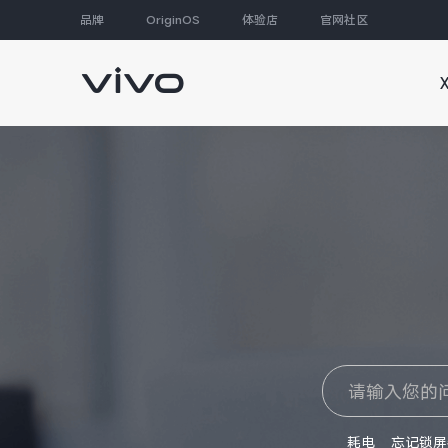
品牌
OriginOS
体验店
官网社区
大家都在搜
耗电
忘记锁屏