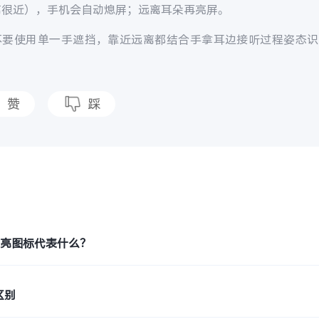
离很近），手机会自动熄屏；远离耳朵再亮屏。
不要使用单一手遮挡，靠近远离都结合手拿耳边接听过程姿态识
赞
踩
题
月亮图标代表什么？
区别