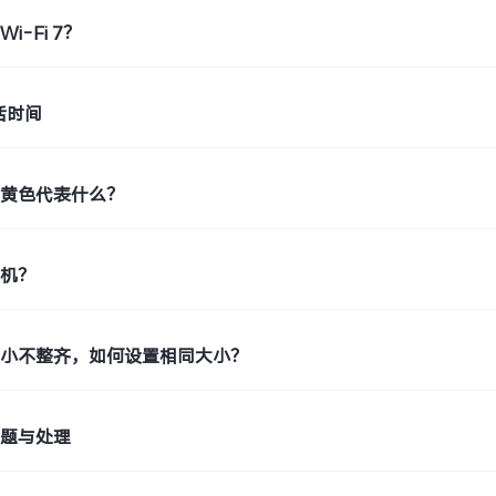
i-Fi 7？
活时间
示黄色代表什么？
印机？
大小不整齐，如何设置相同大小？
问题与处理