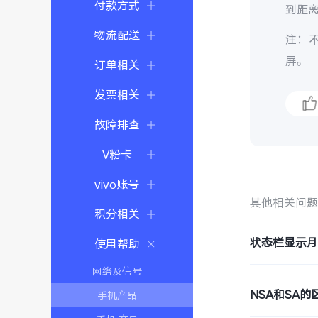
付款方式
到距
物流配送
注：
屏。
订单相关
发票相关
故障排查
V粉卡
vivo账号
其他相关问
积分相关
状态栏显示
使用帮助
网络及信号
NSA和SA的
手机产品