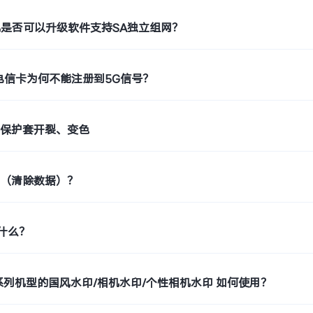
机是否可以升级软件支持SA独立组网？
电信卡为何不能注册到5G信号？
止保护套开裂、变色
置（清除数据）？
是什么？
o9系列机型的国风水印/相机水印/个性相机水印 如何使用？