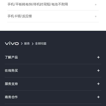
S60
S60 元气版
手机/平板耗电快/待机时间短/电池不耐用
Y600 Turbo
Y600 Pro
手机卡顿/反应慢
iQOO Z11i
iQOO 15T
vivo TWS 5 Pro
vivo Pad6 Pro
服务
全部问题
X300 Ultra
X300s
了解产品
S50 Pro mini
S50
X系列
在线购买
S系列
Y6
Y60
官方商城
服务支持
Y系列
选购手机
iQOO Z11
iQOO Z11x
真伪查询
iQOO手机
商务合作
选购配件
服务网点
vivo 头戴降噪耳机
vivo TWS 5e