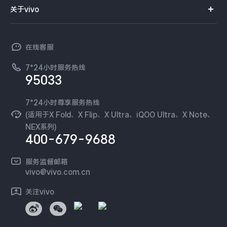
智能硬件
供应商协同平台
订单查询
关于vivo
查找手机
X300 Pro
X300
T系列
开放平台
官网APP下载
vivo 简介
常见问题
NEX系列
vivo 企业业务
S30 Pro mini
S30
在线客服
工作机会
服务政策
廉正合规
7*24小时服务热线
新闻资讯
Y500 Pro
Y500
95033
环保回收
国补营业执照
隐私中心
iQOO 15 Ultra
iQOO Z11 Turbo
安全公告
7*24小时尊享服务热线
无线电发射设备销售备案
可持续发展
(适用于X Fold、X Flip、X Ultra、iQOO Ultra、X Note、
服务隐私政策
NEX系列)
iQOO Pad6 Pro
iQOO TWS 5e
vivo 蔡司影像
400-679-9688
Log还原LUTs下载
X Fold5
X200 Ultra
开发者社区
服务监督邮箱
vivo 办公套件
vivo@vivo.com.cn
S20 Pro
S20
全部X机型
对比X机型
蓝河操作系统
关注vivo
vivo 通信
Y50 5G
Y50m 5G
全部S机型
对比S机型
vivo 智能车载