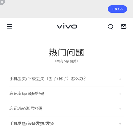
热门问题
（共有6条相关）
手机丢失/平板丢失（丢了/掉了）怎么办？
忘记密码/锁屏密码
忘记vivo账号密码
X300 E
X Fold6
手机发热/设备发热/发烫