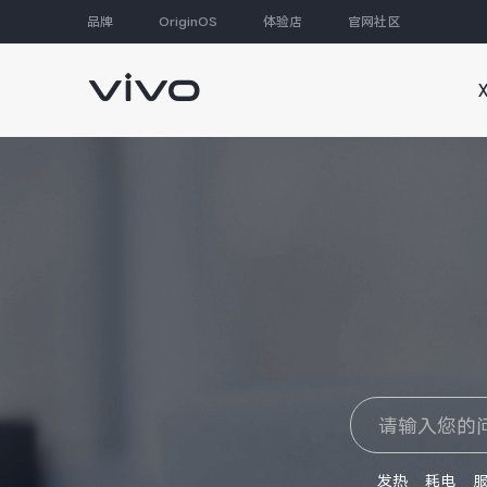
品牌
OriginOS
体验店
官网社区
大家都在搜
发热
耗电