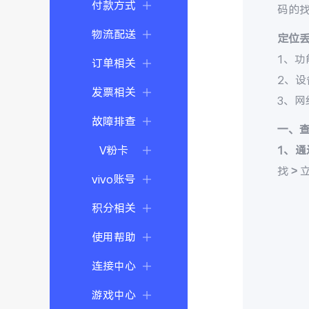
付款方式
码的
物流配送
定位
1、功
订单相关
2、
发票相关
3、
故障排查
一、
V粉卡
1、通
找 >
vivo账号
积分相关
使用帮助
连接中心
游戏中心