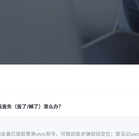
板丢失（丢了/掉了）怎么办？
设备已提前登录vivo账号，可按后续步骤尝试定位；若忘记vi