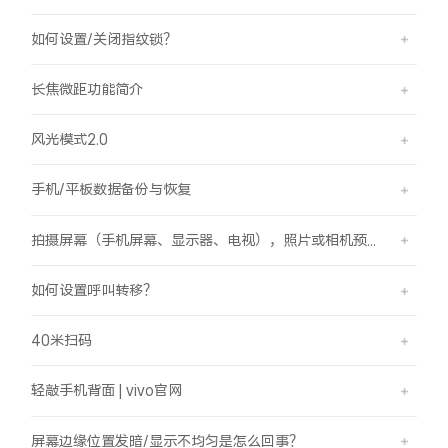
如何设置/关闭指纹锁？
长焦微距功能简介
风光模式2.0
手机/平板数据备份与恢复
拍摄屏幕（手机屏幕、显示器、电视），照片或相机预览界面有斜纹/条纹是怎么回事？
如何设置呼叫转移？
40米扫码
轻敲手机背面 | vivo官网
屏幕边缘位置发暗/显示不均匀是怎么回事？