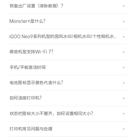
恢复出厂设置（清除数据）？
X300 Pro
X300
Monster+是什么？
S30 Pro mini
S30
iQOO Neo9系列机型的国风水印/相机水印/个性相机水印 如何使用？
Y500 Pro
Y500
哪些机型支持Wi-Fi 7？
iQOO 15 Ultra
iQOO Z11 Turbo
手机/平板激活时间
iQOO Pad6 Pro
iQOO TWS 5e
电池图标显示黄色代表什么？
X Fold5
X200 Ultra
如何连接打印机？
S20 Pro
S20
全部X机型
对比X机型
状态栏图标大小不整齐，如何设置相同大小？
Y50 5G
Y50m 5G
全部S机型
对比S机型
打印机常见问题与处理