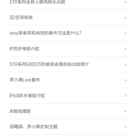
S19系列全新人像风格化光斑
3D空间视效
vivo原装耳机线控的操作方法是什么？
IP防护等级介绍
S19系列5000万防畸变追焦自拍功能简介
罗小黑Live套件
IP68防水等级介绍
AI智能增发
田曦薇、罗小黑定制主题