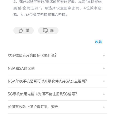
2、在开启锁屏密码/更改锁屏密码界面，点击“其他密码
S60
S60 元气版
类型/密码选项”，可选择设置图案密码、4位数字密
码、4-16位数字密码和混合密码。
Y600 Turbo
Y600 Pro
赞
踩
iQOO Z11i
iQOO 15T
收起
vivo TWS 5 Pro
vivo Pad6 Pro
状态栏显示月亮图标代表什么？
X300 Ultra
X300s
NSA和SA的区别
S50 Pro mini
S50
NSA单模手机是否可以升级软件支持SA独立组网？
Y6
Y60
5G手机使用电信卡为何不能注册到5G信号？
iQOO Z11
iQOO Z11x
如何有效防止保护套开裂、变色
vivo 头戴降噪耳机
vivo TWS 5e