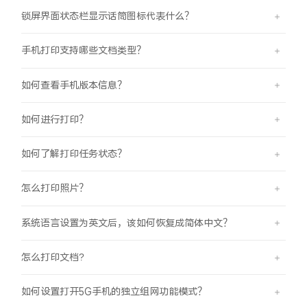
iQOO Neo11
iQOO 15
全部Y机型
对比Y机型
锁屏界面状态栏显示话筒图标代表什么？
vivo WATCH GT 2
vivo Vision
全部iQOO机型
对比iQOO机型
手机打印支持哪些文档类型？
全部智能硬件
如何查看手机版本信息？
如何进行打印？
如何了解打印任务状态？
怎么打印照片？
系统语言设置为英文后，该如何恢复成简体中文？
怎么打印文档?
如何设置打开5G手机的独立组网功能模式？