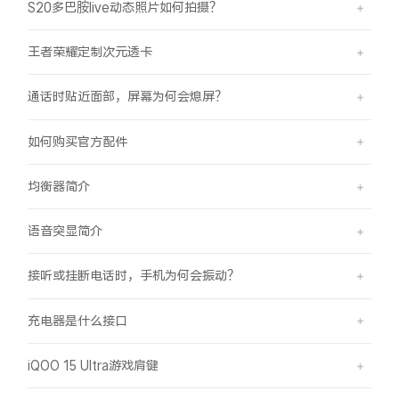
S20多巴胺live动态照片如何拍摄？
王者荣耀定制次元透卡
通话时贴近面部，屏幕为何会熄屏？
如何购买官方配件
均衡器简介
语音突显简介
接听或挂断电话时，手机为何会振动？
充电器是什么接口
iQOO 15 Ultra游戏肩键