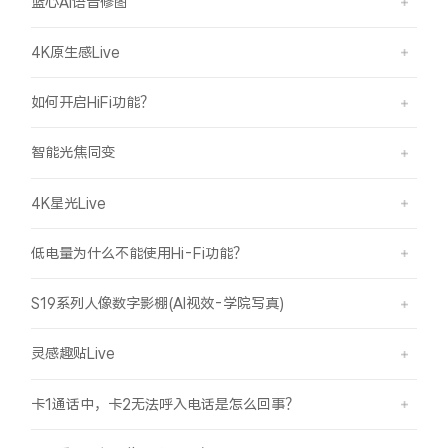
蓝心AI语音修图
4K原生感Live
如何开启HiFi功能？
智能光焦同变
4K星光Live
低电量为什么不能使用Hi-Fi功能？
S19系列人像数字影棚(AI视效-学院写真)
灵感趣贴Live
卡1通话中，卡2无法呼入电话是怎么回事？