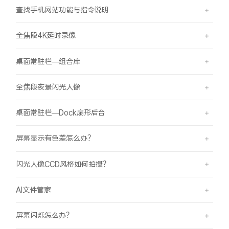
查找手机网站功能与指令说明
全焦段4K延时录像
桌面常驻栏—组合库
全焦段夜景闪光人像
桌面常驻栏—Dock扇形后台
屏幕显示有色差怎么办？
闪光人像CCD风格如何拍摄？
AI文件管家
屏幕闪烁怎么办？