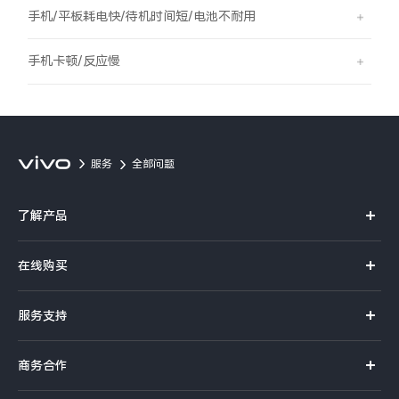
S60
S60 元气版
手机/平板耗电快/待机时间短/电池不耐用
Y600 Turbo
Y600 Pro
手机卡顿/反应慢
iQOO Z11i
iQOO 15T
vivo TWS 5 Pro
vivo Pad6 Pro
服务
全部问题
X300 Ultra
X300s
了解产品
S50 Pro mini
S50
X系列
在线购买
S系列
Y6
Y60
官方商城
服务支持
Y系列
选购手机
iQOO Z11
iQOO Z11x
真伪查询
iQOO手机
商务合作
选购配件
服务网点
vivo 头戴降噪耳机
vivo TWS 5e