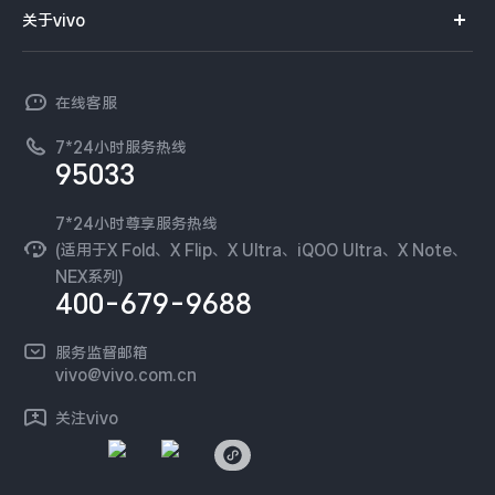
智能硬件
供应商协同平台
订单查询
关于vivo
查找手机
X300 Pro
X300
T系列
开放平台
官网APP下载
vivo 简介
常见问题
NEX系列
vivo 企业业务
S30 Pro mini
S30
在线客服
工作机会
服务政策
廉正合规
7*24小时服务热线
新闻资讯
Y500 Pro
Y500
95033
环保回收
国补营业执照
隐私中心
iQOO 15 Ultra
iQOO Z11 Turbo
安全公告
7*24小时尊享服务热线
无线电发射设备销售备案
可持续发展
(适用于X Fold、X Flip、X Ultra、iQOO Ultra、X Note、
服务隐私政策
NEX系列)
iQOO Pad6 Pro
iQOO TWS 5e
vivo 蔡司影像
400-679-9688
Log还原LUTs下载
X Fold5
X200 Ultra
开发者社区
服务监督邮箱
vivo 办公套件
vivo@vivo.com.cn
S20 Pro
S20
全部X机型
对比X机型
蓝河操作系统
关注vivo
vivo 通信
Y50 5G
Y50m 5G
全部S机型
对比S机型
vivo 智能车载