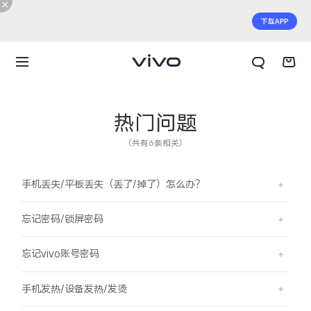
热门问题
（共有6条相关）
手机丢失/平板丢失（丢了/掉了）怎么办？
忘记密码/锁屏密码
忘记vivo账号密码
X300 E
X Fold6
手机发热/设备发热/发烫