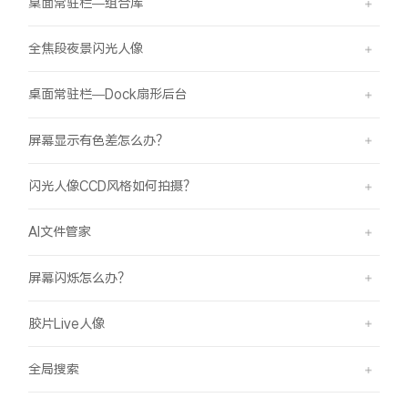
桌面常驻栏—组合库
全焦段夜景闪光人像
桌面常驻栏—Dock扇形后台
屏幕显示有色差怎么办？
闪光人像CCD风格如何拍摄？
AI文件管家
屏幕闪烁怎么办？
胶片Live人像
全局搜索