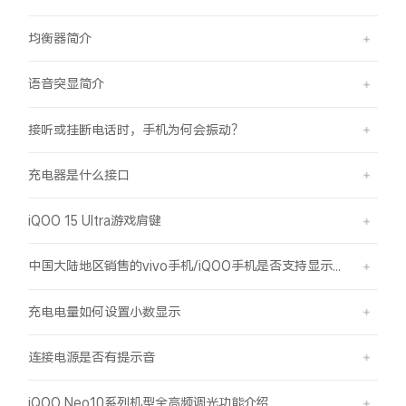
均衡器简介
语音突显简介
接听或挂断电话时，手机为何会振动？
充电器是什么接口
iQOO 15 Ultra游戏肩键
中国大陆地区销售的vivo手机/iQOO手机是否支持显示国外号码的归属地信息？
充电电量如何设置小数显示
连接电源是否有提示音
iQOO Neo10系列机型全高频调光功能介绍