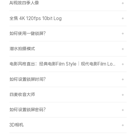
AI视效四季人像
全焦 4K 120fps 10bit Log
如何使用一键锁屏？
潜水拍摄模式
电影风格直出：经典电影Film Style｜现代电影Film Look
如何设置锁屏时间？
四麦收音大师
如何设置锁屏密码？
3D相机