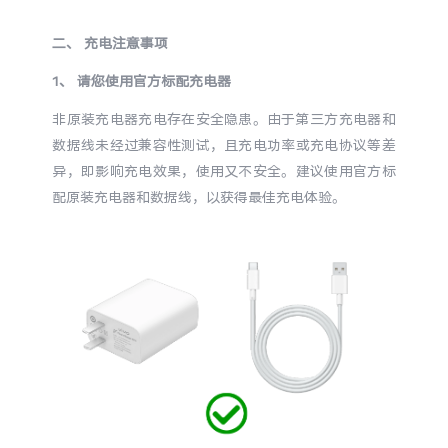
S60
S60 元气版
二、 充电注意事项
Y600 Turbo
Y600 Pro
1、 请您使用官方标配充电器
非原装充电器充电存在安全隐患。由于第三方充电器和
iQOO Z11i
iQOO 15T
数据线未经过兼容性测试，且充电功率或充电协议等差
异，即影响充电效果，使用又不安全。建议使用官方标
vivo TWS 5 Pro
vivo Pad6 Pro
配原装充电器和数据线，以获得最佳充电体验。
X300 Ultra
X300s
S50 Pro mini
S50
Y6
Y60
iQOO Z11
iQOO Z11x
vivo 头戴降噪耳机
vivo TWS 5e