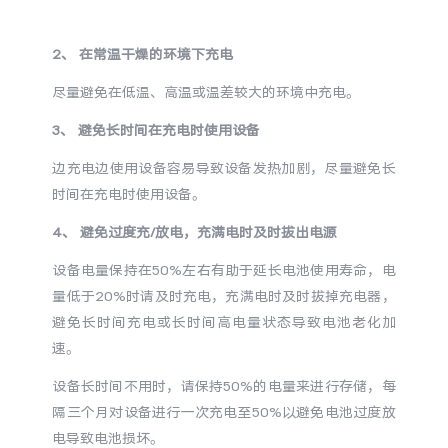
X300 Pro
X300
2、 在常温干燥的环境下充电
S30 Pro mini
S30
尽量避免在低温、高温或温差较大的环境中充电。
3、 避免长时间在充电时使用设备
Y500 Pro
Y500
边充电边使用设备容易导致设备发热加剧，尽量避免长
时间在充电时使用设备。
iQOO 15 Ultra
iQOO Z11 Turbo
4、 避免过度充/放电，充满电时及时拔出电源
iQOO Pad6 Pro
iQOO TWS 5e
设备电量保持在50%左右有助于延长电池使用寿命，电
X Fold5
X200 Ultra
量低于20%时请及时充电，充满电时及时拔掉充电器，
避免长时间充电或长时间高电量状态导致电池老化加
速。
S20 Pro
S20
全部X机型
对比X机型
设备长时间不用时，请保持50%的电量来进行存储，每
Y50 5G
Y50m 5G
全部S机型
对比S机型
隔三个月对设备进行一次充电至50%以避免电池过度放
电导致电池损坏。