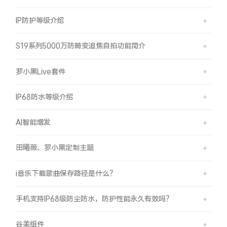
IP防护等级介绍
S19系列5000万防畸变追焦自拍功能简介
罗小黑Live套件
IP68防水等级介绍
AI智能增发
田曦薇、罗小黑定制主题
i音乐下载歌曲保存路径是什么？
手机支持IP68级防尘防水，防护性能永久有效吗？
谷美组件