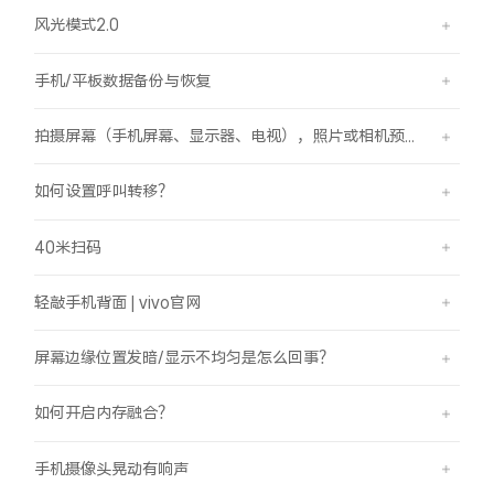
风光模式2.0
手机/平板数据备份与恢复
拍摄屏幕（手机屏幕、显示器、电视），照片或相机预览界面有斜纹/条纹是怎么回事？
如何设置呼叫转移？
40米扫码
轻敲手机背面 | vivo官网
屏幕边缘位置发暗/显示不均匀是怎么回事？
如何开启内存融合？
手机摄像头晃动有响声