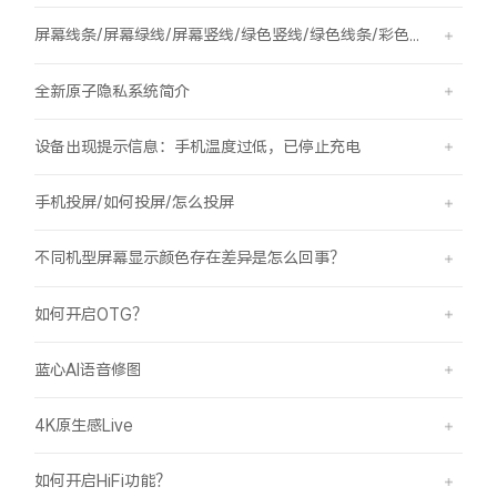
屏幕线条/屏幕绿线/屏幕竖线/绿色竖线/绿色线条/彩色竖线
全新原子隐私系统简介
设备出现提示信息：手机温度过低，已停止充电
手机投屏/如何投屏/怎么投屏
不同机型屏幕显示颜色存在差异是怎么回事？
如何开启OTG？
蓝心AI语音修图
4K原生感Live
如何开启HiFi功能？