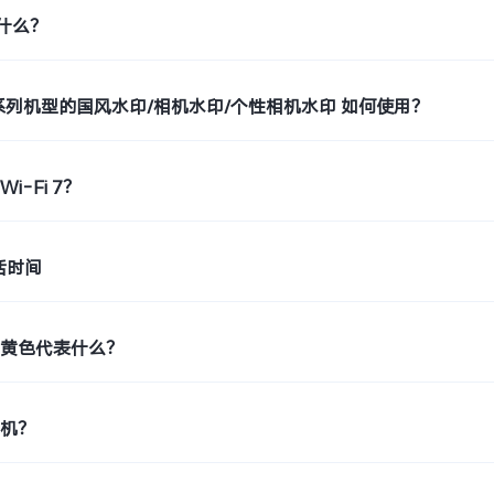
是什么？
o9系列机型的国风水印/相机水印/个性相机水印 如何使用？
i-Fi 7？
活时间
示黄色代表什么？
印机？