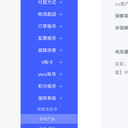
付款方式
vo客
物流配送
保修期
订单相关
非保
发票相关
故障排查
电池
V粉卡
目前
置】中
vivo账号
积分相关
使用帮助
网络及信号
手机产品