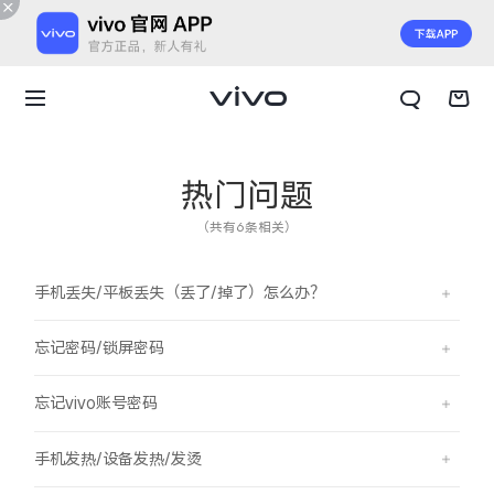
热门问题
（共有6条相关）
手机丢失/平板丢失（丢了/掉了）怎么办？
忘记密码/锁屏密码
忘记vivo账号密码
X300 E
X Fold6
手机发热/设备发热/发烫