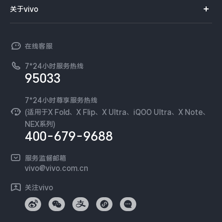
智能硬件
供应商协同平台
订单查询
关于vivo
查找手机
X300 Pro
X300
T系列
开放平台
官网APP下载
vivo 简介
常见问题
NEX系列
vivo 企业业务
S30 Pro mini
S30
在线客服
工作机会
服务政策
廉正合规
7*24小时服务热线
新闻资讯
Y500 Pro
Y500
95033
环保回收
国补营业执照
隐私中心
iQOO 15 Ultra
iQOO Z11 Turbo
安全公告
7*24小时尊享服务热线
无线电发射设备销售备案
可持续发展
(适用于X Fold、X Flip、X Ultra、iQOO Ultra、X Note、
服务隐私政策
NEX系列)
iQOO Pad6 Pro
iQOO TWS 5e
vivo 蔡司影像
400-679-9688
Log还原LUTs下载
X Fold5
X200 Ultra
开发者社区
服务监督邮箱
vivo 办公套件
vivo@vivo.com.cn
S20 Pro
S20
全部X机型
对比X机型
蓝河操作系统
关注vivo
vivo 通信
Y50 5G
Y50m 5G
全部S机型
对比S机型
vivo 智能车载