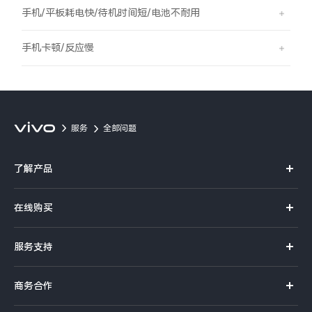
S60
S60 元气版
手机/平板耗电快/待机时间短/电池不耐用
Y600 Turbo
Y600 Pro
手机卡顿/反应慢
iQOO Z11i
iQOO 15T
vivo TWS 5 Pro
vivo Pad6 Pro
服务
全部问题
X300 Ultra
X300s
了解产品
S50 Pro mini
S50
X系列
在线购买
S系列
Y6
Y60
官方商城
服务支持
Y系列
选购手机
iQOO Z11
iQOO Z11x
真伪查询
iQOO手机
商务合作
选购配件
服务网点
vivo 头戴降噪耳机
vivo TWS 5e