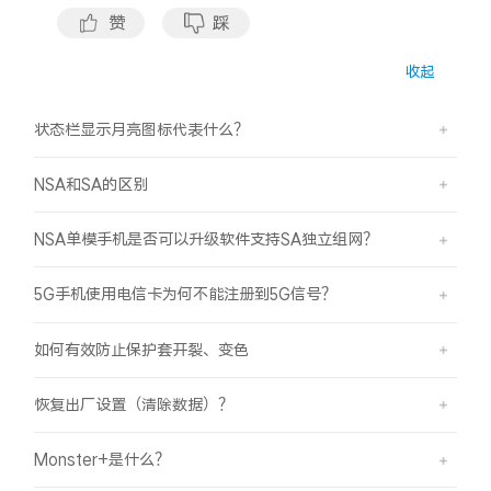
iQOO Neo11
iQOO 15
全部Y机型
对比Y机型
赞
踩
收起
vivo WATCH GT 2
vivo Vision
全部iQOO机型
对比iQOO机型
状态栏显示月亮图标代表什么？
全部智能硬件
NSA和SA的区别
NSA单模手机是否可以升级软件支持SA独立组网？
5G手机使用电信卡为何不能注册到5G信号？
如何有效防止保护套开裂、变色
恢复出厂设置（清除数据）？
Monster+是什么？