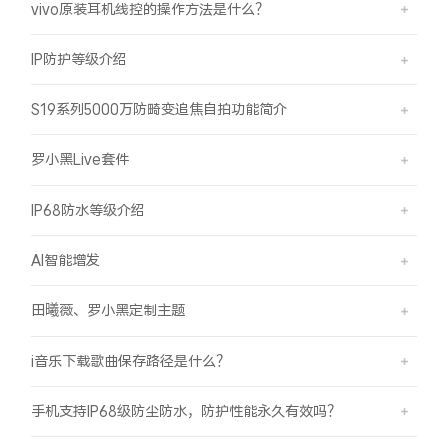
vivo原装耳机线控的操作方法是什么？
IP防护等级介绍
S19系列5000万防畸变追焦自拍功能简介
罗小黑Live套件
IP68防水等级介绍
AI智能增发
田曦薇、罗小黑定制主题
i音乐下载歌曲保存路径是什么？
手机支持IP68级防尘防水，防护性能永久有效吗？