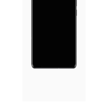
X300 Pro
X300
S30 Pro mini
S30
Y500 Pro
Y500
iQOO 15 Ultra
iQOO Z11 Turbo
iQOO Pad6 Pro
iQOO TWS 5e
X Fold5
X200 Ultra
S20 Pro
S20
全部X机型
对比X机型
Y50 5G
Y50m 5G
全部S机型
对比S机型