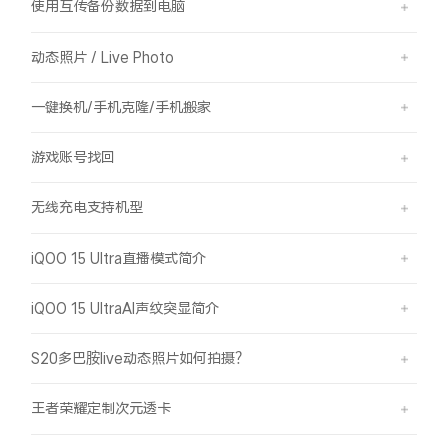
使用互传备份数据到电脑
动态照片 / Live Photo
一键换机/手机克隆/手机搬家
游戏账号找回
无线充电支持机型
iQOO 15 Ultra直播模式简介
iQOO 15 UltraAI声纹突显简介
S20多巴胺live动态照片如何拍摄？
王者荣耀定制次元透卡