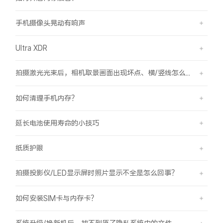
手机摄像头晃动有响声
Ultra XDR
拍摄激光光束后，相机取景画面出现坏点、横/竖线怎么办？
如何清理手机内存？
延长电池使用寿命的小技巧
纸质护眼
拍摄投影仪/LED显示屏时照片显示不全是怎么回事？
如何安装SIM卡与内存卡？
系统升级/换新机后，找不到原子隐私系统中的文件