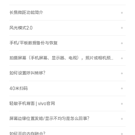
长焦微距功能简介
风光模式2.0
手机/平板数据备份与恢复
拍摄屏幕（手机屏幕、显示器、电视），照片或相机预览界面有斜纹/条纹是怎么回事？
如何设置呼叫转移？
40米扫码
轻敲手机背面 | vivo官网
屏幕边缘位置发暗/显示不均匀是怎么回事？
如何开启内存融合？