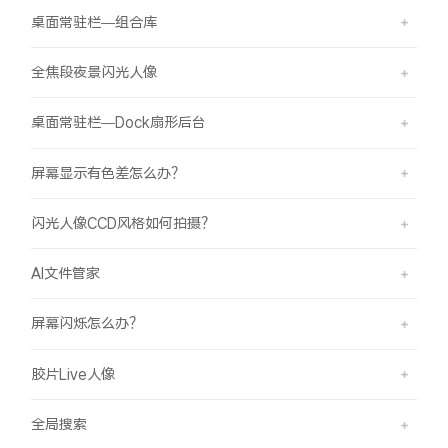
桌面常驻栏—组合库
全焦段夜景闪光人像
桌面常驻栏—Dock扇形后台
屏幕显示有色差怎么办？
闪光人像CCD风格如何拍摄？
AI文件管家
屏幕闪烁怎么办？
胶片Live人像
全局搜索