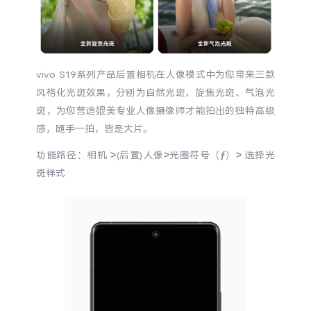
S60
S60 元气版
Y600 Turbo
Y600 Pro
vivo S19系列产品后置相机在人像模式中为您带来三款
iQOO Z11i
iQOO 15T
风格化光斑效果，分别为自然光斑、旋焦光斑、气泡光
斑，为您营造媲美专业人像摄像师才能拍出的独特高级
vivo TWS 5 Pro
vivo Pad6 Pro
感，随手一拍，皆是大片。
X300 Ultra
X300s
功能路径：相机 >(后置)人像>光圈符号（ƒ）> 选择光
斑样式
S50 Pro mini
S50
Y6
Y60
iQOO Z11
iQOO Z11x
vivo 头戴降噪耳机
vivo TWS 5e