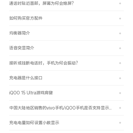
通话时贴近面部，屏幕为何会熄屏？
如何购买官方配件
均衡器简介
语音突显简介
接听或挂断电话时，手机为何会振动？
充电器是什么接口
iQOO 15 Ultra游戏肩键
中国大陆地区销售的vivo手机/iQOO手机是否支持显示国外号码的归属地信息？
充电电量如何设置小数显示