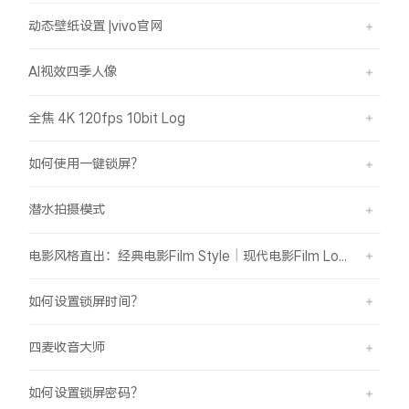
动态壁纸设置 |vivo官网
AI视效四季人像
全焦 4K 120fps 10bit Log
如何使用一键锁屏？
潜水拍摄模式
电影风格直出：经典电影Film Style｜现代电影Film Look
如何设置锁屏时间？
四麦收音大师
如何设置锁屏密码？