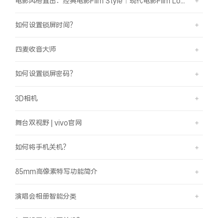
电影风格直出：经典电影Film Style｜现代电影Film Look
如何设置锁屏时间？
四麦收音大师
如何设置锁屏密码？
3D相机
舞台双视野 | vivo官网
如何将手机关机？
85mm高像素特写功能简介
演唱会相册智能分类