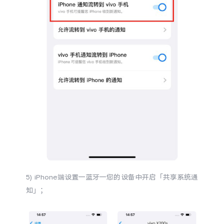
X300 Pro
X300
S30 Pro mini
S30
Y500 Pro
Y500
iQOO 15 Ultra
iQOO Z11 Turbo
iQOO Pad6 Pro
iQOO TWS 5e
X Fold5
X200 Ultra
S20 Pro
S20
全部X机型
对比X机型
5) iPhone端设置一蓝牙一您的设备中开启「共享系统通
知」；
Y50 5G
Y50m 5G
全部S机型
对比S机型