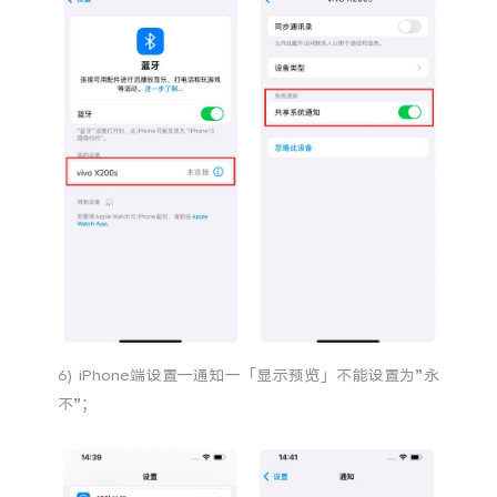
iQOO Neo11
iQOO 15
全部Y机型
对比Y机型
vivo WATCH GT 2
vivo Vision
全部iQOO机型
对比iQOO机型
全部智能硬件
6) iPhone端设置一通知一
「
显示预览」不能设置为”永
不”；