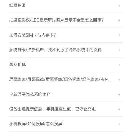
纸质护眼
拍摄投影仪/LED显示屏时照片显示不全是怎么回事？
如何安装SIM卡与内存卡？
系统升级/换新机后，找不到原子隐私系统中的文件
游戏相机
屏幕线条/屏幕绿线/屏幕竖线/绿色竖线/绿色线条/彩色竖线
全新原子隐私系统简介
设备出现提示信息：手机温度过低，已停止充电
手机投屏/如何投屏/怎么投屏