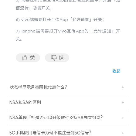
5) 需要在vivo端互传App的设备管理页面中，开启
「
短
信流转」功能开关；
6) vivo端需要打开互传App
「
允许通知」开关；
7) iphone端需要打开vivo互传App的
「
允许通知
」
开
关。
赞
踩
收起
状态栏显示月亮图标代表什么？
NSA和SA的区别
NSA单模手机是否可以升级软件支持SA独立组网？
5G手机使用电信卡为何不能注册到5G信号？