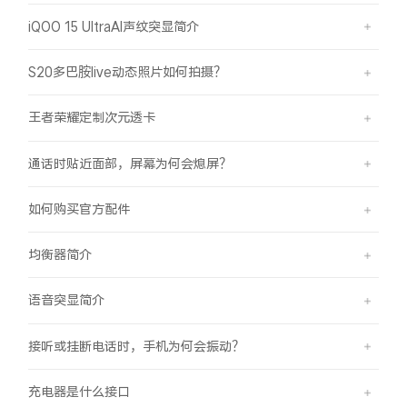
iQOO 15 UltraAI声纹突显简介
S20多巴胺live动态照片如何拍摄？
王者荣耀定制次元透卡
通话时贴近面部，屏幕为何会熄屏？
如何购买官方配件
均衡器简介
语音突显简介
接听或挂断电话时，手机为何会振动？
充电器是什么接口