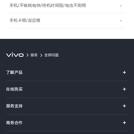
S60
S60 元气版
手机/平板耗电快/待机时间短/电池不耐用
Y600 Turbo
Y600 Pro
手机卡顿/反应慢
iQOO Z11i
iQOO 15T
vivo TWS 5 Pro
vivo Pad6 Pro
服务
全部问题
X300 Ultra
X300s
了解产品
S50 Pro mini
S50
X系列
在线购买
S系列
Y6
Y60
官方商城
服务支持
Y系列
选购手机
iQOO Z11
iQOO Z11x
真伪查询
iQOO手机
商务合作
选购配件
服务网点
vivo 头戴降噪耳机
vivo TWS 5e