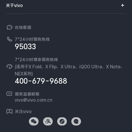
智能硬件
供应商协同平台
订单查询
关于vivo
查找手机
X300 Pro
X300
T系列
开放平台
官网APP下载
vivo 简介
常见问题
NEX系列
vivo 企业业务
S30 Pro mini
S30
在线客服
工作机会
服务政策
廉正合规
7*24小时服务热线
新闻资讯
Y500 Pro
Y500
95033
环保回收
国补营业执照
隐私中心
iQOO 15 Ultra
iQOO Z11 Turbo
安全公告
7*24小时尊享服务热线
无线电发射设备销售备案
可持续发展
(适用于X Fold、X Flip、X Ultra、iQOO Ultra、X Note、
服务隐私政策
NEX系列)
iQOO Pad6 Pro
iQOO TWS 5e
vivo 蔡司影像
400-679-9688
Log还原LUTs下载
X Fold5
X200 Ultra
开发者社区
服务监督邮箱
vivo 办公套件
vivo@vivo.com.cn
S20 Pro
S20
全部X机型
对比X机型
蓝河操作系统
关注vivo
vivo 通信
Y50 5G
Y50m 5G
全部S机型
对比S机型
vivo 智能车载