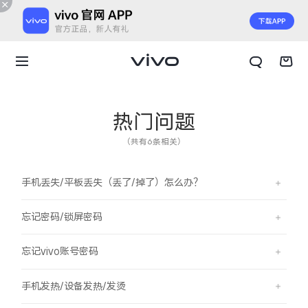
热门问题
（共有6条相关）
手机丢失/平板丢失（丢了/掉了）怎么办？
忘记密码/锁屏密码
忘记vivo账号密码
X300 E
X Fold6
手机发热/设备发热/发烫