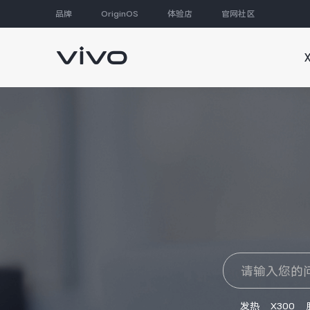
品牌
OriginOS
体验店
官网社区
大家都在搜
发热
X300