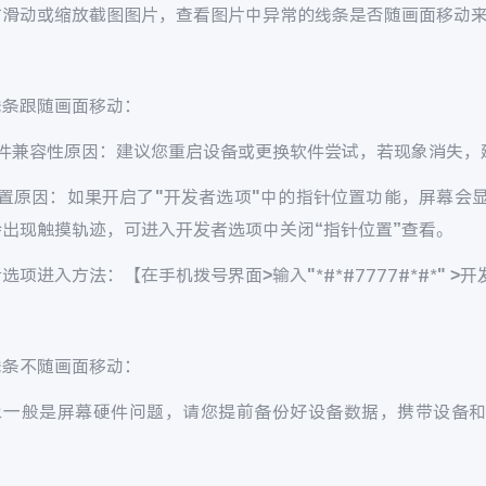
右滑动或缩放截图图片，查看图片中异常的线条是否随画面移动
线条跟随画面移动：
软件兼容性原因：建议您重启设备或更换软件尝试，若现象消失，
设置原因：如果开启了"开发者选项"中的指针位置功能，屏幕会
会出现触摸轨迹，可进入开发者选项中关闭“指针位置”查看。
选项进入方法：【在手机拨号界面>输入"*#*#7777#*#*" 
线条不随画面移动：
象一般是屏幕硬件问题，请您提前备份好设备数据，携带设备