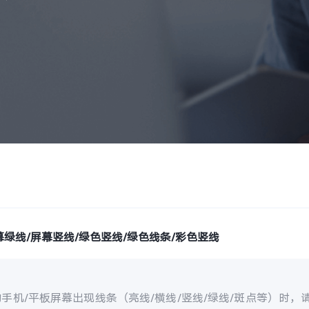
幕绿线/屏幕竖线/绿色竖线/绿色线条/彩色竖线
手机/平板屏幕出现线条（亮线/横线/竖线/绿线/斑点等）时