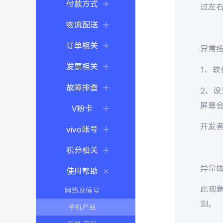
付款方式
过左
物流配送
订单相关
异常
发票相关
1、
故障排查
2、
屏幕
V粉卡
开发者
vivo账号
积分相关
异常
使用帮助
此现
网络及信号
测。
手机产品