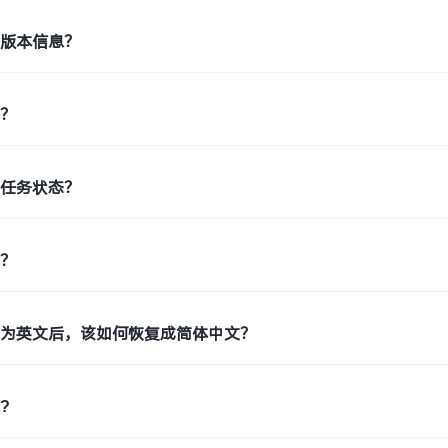
机版本信息？
印？
印任务状态？
片？
置为英文后，该如何恢复成简体中文？
?