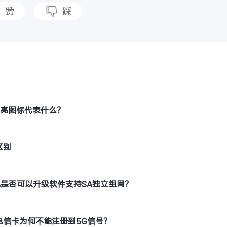
赞
踩
题
月亮图标代表什么？
区别
机是否可以升级软件支持SA独立组网？
电信卡为何不能注册到5G信号？