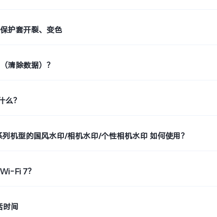
止保护套开裂、变色
置（清除数据）？
是什么？
o9系列机型的国风水印/相机水印/个性相机水印 如何使用？
i-Fi 7？
活时间