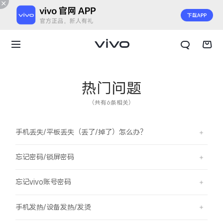
热门问题
（共有6条相关）
手机丢失/平板丢失（丢了/掉了）怎么办？
忘记密码/锁屏密码
忘记vivo账号密码
X300 E
X Fold6
手机发热/设备发热/发烫