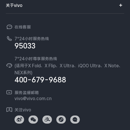
智能硬件
供应商协同平台
订单查询
关于vivo
查找手机
X300 Pro
X300
T系列
开放平台
官网APP下载
vivo 简介
常见问题
NEX系列
vivo 企业业务
S30 Pro mini
S30
在线客服
工作机会
服务政策
廉正合规
7*24小时服务热线
新闻资讯
Y500 Pro
Y500
95033
环保回收
国补营业执照
隐私中心
iQOO 15 Ultra
iQOO Z11 Turbo
安全公告
7*24小时尊享服务热线
无线电发射设备销售备案
可持续发展
(适用于X Fold、X Flip、X Ultra、iQOO Ultra、X Note、
服务隐私政策
NEX系列)
iQOO Pad6 Pro
iQOO TWS 5e
vivo 蔡司影像
400-679-9688
Log还原LUTs下载
X Fold5
X200 Ultra
开发者社区
服务监督邮箱
vivo 办公套件
vivo@vivo.com.cn
S20 Pro
S20
全部X机型
对比X机型
蓝河操作系统
关注vivo
vivo 通信
Y50 5G
Y50m 5G
全部S机型
对比S机型
vivo 智能车载