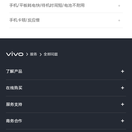
S60
S60 元气版
手机/平板耗电快/待机时间短/电池不耐用
Y600 Turbo
Y600 Pro
手机卡顿/反应慢
iQOO Z11i
iQOO 15T
vivo TWS 5 Pro
vivo Pad6 Pro
服务
全部问题
X300 Ultra
X300s
了解产品
S50 Pro mini
S50
X系列
在线购买
S系列
Y6
Y60
官方商城
服务支持
Y系列
选购手机
iQOO Z11
iQOO Z11x
真伪查询
iQOO手机
商务合作
选购配件
服务网点
vivo 头戴降噪耳机
vivo TWS 5e