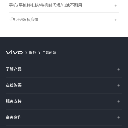
S60
S60 元气版
手机/平板耗电快/待机时间短/电池不耐用
Y600 Turbo
Y600 Pro
手机卡顿/反应慢
iQOO Z11i
iQOO 15T
vivo TWS 5 Pro
vivo Pad6 Pro
服务
全部问题
X300 Ultra
X300s
了解产品
S50 Pro mini
S50
X系列
在线购买
S系列
Y6
Y60
官方商城
服务支持
Y系列
选购手机
iQOO Z11
iQOO Z11x
真伪查询
iQOO手机
商务合作
选购配件
服务网点
vivo 头戴降噪耳机
vivo TWS 5e