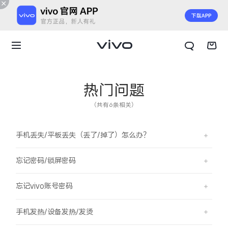
热门问题
（共有6条相关）
手机丢失/平板丢失（丢了/掉了）怎么办？
忘记密码/锁屏密码
忘记vivo账号密码
X300 E
X Fold6
手机发热/设备发热/发烫