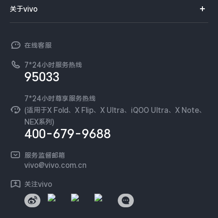
智能硬件
供应商协同平台
订单查询
关于vivo
查找手机
X300 Pro
X300
T系列
开放平台
官网APP下载
vivo 简介
常见问题
NEX系列
vivo 企业业务
S30 Pro mini
S30
在线客服
工作机会
服务政策
廉正合规
7*24小时服务热线
新闻资讯
Y500 Pro
Y500
95033
环保回收
国补营业执照
隐私中心
iQOO 15 Ultra
iQOO Z11 Turbo
安全公告
7*24小时尊享服务热线
无线电发射设备销售备案
可持续发展
(适用于X Fold、X Flip、X Ultra、iQOO Ultra、X Note、
服务隐私政策
NEX系列)
iQOO Pad6 Pro
iQOO TWS 5e
vivo 蔡司影像
400-679-9688
Log还原LUTs下载
X Fold5
X200 Ultra
开发者社区
服务监督邮箱
vivo 办公套件
vivo@vivo.com.cn
S20 Pro
S20
全部X机型
对比X机型
蓝河操作系统
关注vivo
vivo 通信
Y50 5G
Y50m 5G
全部S机型
对比S机型
vivo 智能车载