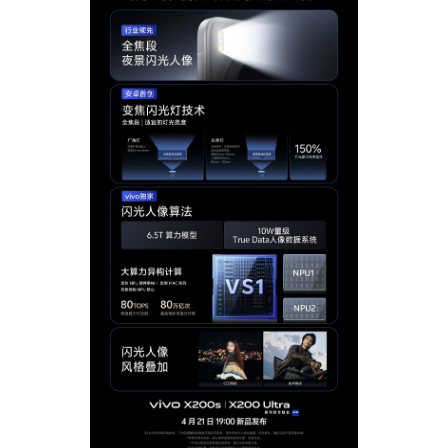
S60
S60 元气版
Y600 Turbo
Y600 Pro
iQOO Z11i
iQOO 15T
vivo TWS 5 Pro
vivo Pad6 Pro
X300 Ultra
X300s
S50 Pro mini
S50
Y6
Y60
iQOO Z11
iQOO Z11x
vivo 头戴降噪耳机
vivo TWS 5e