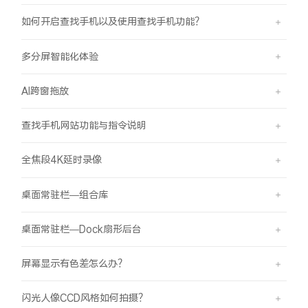
如何开启查找手机以及使用查找手机功能？
多分屏智能化体验
AI跨窗拖放
查找手机网站功能与指令说明
全焦段4K延时录像
桌面常驻栏—组合库
桌面常驻栏—Dock扇形后台
屏幕显示有色差怎么办？
闪光人像CCD风格如何拍摄？