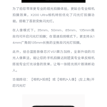
X300 Pro
X300
为了给您带来更专业的暗光拍摄体验，更贴合专业相机
拍摄效果，X200 Ultra相机特别优化了闪光灯拍摄功
能，搭载了首款变焦闪光灯。
S30 Pro mini
S30
在人像模式下，35mm、50mm、85mm、135mm焦
Y500 Pro
Y500
段均可开启闪光灯拍摄；在普通拍照模式下，更支持从1
4mm广角到135mm长焦的全焦段闪光灯拍摄。
iQOO 15 Ultra
iQOO Z11 Turbo
此外，结合蓝图影像芯片VS1算力加持，全新升级的闪
光人像算法，能让您的手机拍摄达到媲美专业单反相机
iQOO Pad6 Pro
iQOO TWS 5e
搭配专业灯光设备的效果，让每一张暗光照片都清晰动
人。
X Fold5
X200 Ultra
功能路径：【相机>拍照】或【相机>人像】(左上角)开
S20 Pro
S20
全部X机型
对比X机型
启闪光灯
Y50 5G
Y50m 5G
全部S机型
对比S机型