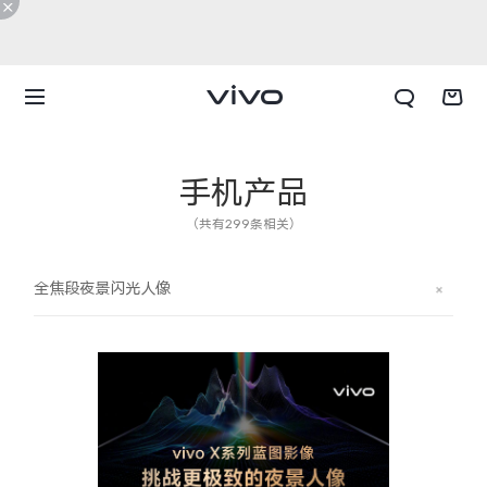
手机产品
（共有299条相关）
全焦段夜景闪光人像
X300 E
X Fold6