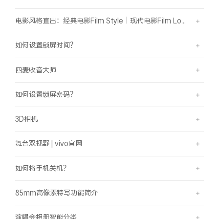
电影风格直出：经典电影Film Style｜现代电影Film Look
如何设置锁屏时间？
四麦收音大师
如何设置锁屏密码？
3D相机
舞台双视野 | vivo官网
如何将手机关机？
85mm高像素特写功能简介
演唱会相册智能分类