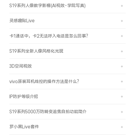
S19系列人像数字影棚(AI视效-学院写真)
灵感趣贴Live
卡1通话中，卡2无法呼入电话是怎么回事？
S19系列全新人像风格化光斑
3D空间视效
vivo原装耳机线控的操作方法是什么？
IP防护等级介绍
S19系列5000万防畸变追焦自拍功能简介
罗小黑Live套件