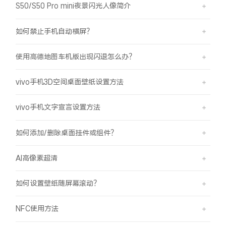
S50/S50 Pro mini夜景闪光人像简介
如何禁止手机自动横屏？
使用高德地图车机版出现闪退怎么办？
vivo手机3D空间桌面壁纸设置方法
vivo手机文字宣言设置方法
如何添加/删除桌面挂件或组件？
AI高像素超清
如何设置壁纸随屏幕滚动？
NFC使用方法