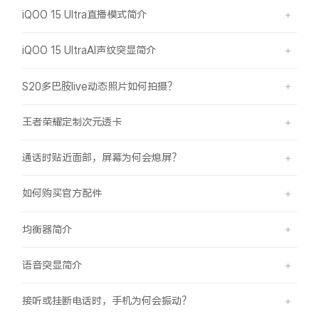
iQOO 15 Ultra直播模式简介
iQOO 15 UltraAI声纹突显简介
S20多巴胺live动态照片如何拍摄？
王者荣耀定制次元透卡
通话时贴近面部，屏幕为何会熄屏？
如何购买官方配件
均衡器简介
语音突显简介
接听或挂断电话时，手机为何会振动？