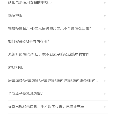
延长电池使用寿命的小技巧
纸质护眼
拍摄投影仪/LED显示屏时照片显示不全是怎么回事？
如何安装SIM卡与内存卡？
系统升级/换新机后，找不到原子隐私系统中的文件
游戏相机
屏幕线条/屏幕绿线/屏幕竖线/绿色竖线/绿色线条/彩色竖线
全新原子隐私系统简介
设备出现提示信息：手机温度过低，已停止充电