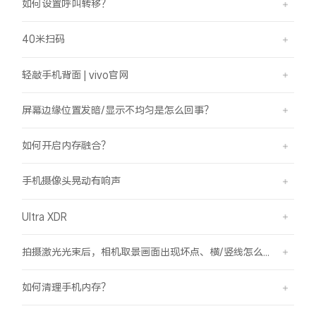
如何设置呼叫转移？
40米扫码
轻敲手机背面 | vivo官网
屏幕边缘位置发暗/显示不均匀是怎么回事？
如何开启内存融合？
手机摄像头晃动有响声
Ultra XDR
拍摄激光光束后，相机取景画面出现坏点、横/竖线怎么办？
如何清理手机内存？