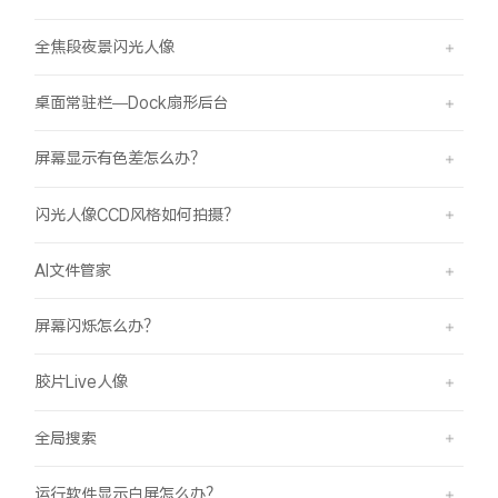
全焦段夜景闪光人像
桌面常驻栏—Dock扇形后台
屏幕显示有色差怎么办？
闪光人像CCD风格如何拍摄？
AI文件管家
屏幕闪烁怎么办？
胶片Live人像
全局搜索
运行软件显示白屏怎么办？