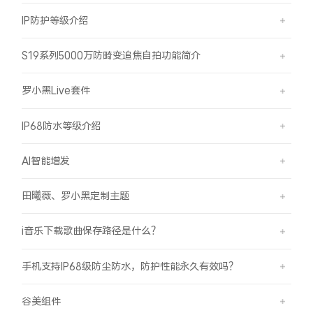
IP防护等级介绍
S19系列5000万防畸变追焦自拍功能简介
罗小黑Live套件
IP68防水等级介绍
AI智能增发
田曦薇、罗小黑定制主题
i音乐下载歌曲保存路径是什么？
手机支持IP68级防尘防水，防护性能永久有效吗？
谷美组件