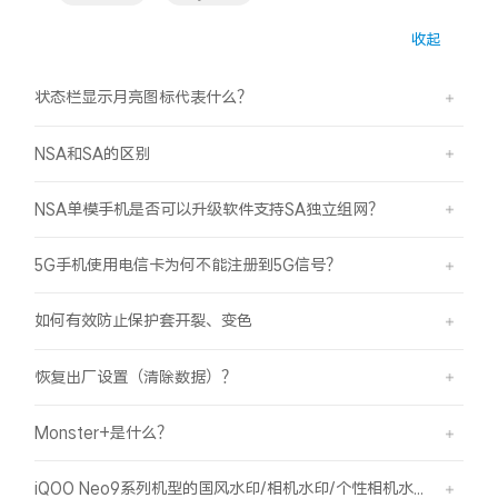
S60
S60 元气版
收起
Y600 Turbo
Y600 Pro
状态栏显示月亮图标代表什么？
iQOO Z11i
iQOO 15T
NSA和SA的区别
vivo TWS 5 Pro
vivo Pad6 Pro
NSA单模手机是否可以升级软件支持SA独立组网？
X300 Ultra
X300s
5G手机使用电信卡为何不能注册到5G信号？
S50 Pro mini
S50
如何有效防止保护套开裂、变色
Y6
Y60
恢复出厂设置（清除数据）？
iQOO Z11
iQOO Z11x
Monster+是什么？
vivo 头戴降噪耳机
vivo TWS 5e
iQOO Neo9系列机型的国风水印/相机水印/个性相机水印 如何使用？