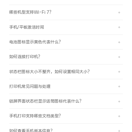
X300 Pro
X300
哪些机型支持Wi-Fi 7？
S30 Pro mini
S30
手机/平板激活时间
电池图标显示黄色代表什么？
Y500 Pro
Y500
如何连接打印机？
iQOO 15 Ultra
iQOO Z11 Turbo
状态栏图标大小不整齐，如何设置相同大小？
iQOO Pad6 Pro
iQOO TWS 5e
打印机常见问题与处理
X Fold5
X200 Ultra
锁屏界面状态栏显示话筒图标代表什么？
S20 Pro
S20
全部X机型
对比X机型
手机打印支持哪些文档类型？
Y50 5G
Y50m 5G
全部S机型
对比S机型
如何查看手机版本信息？