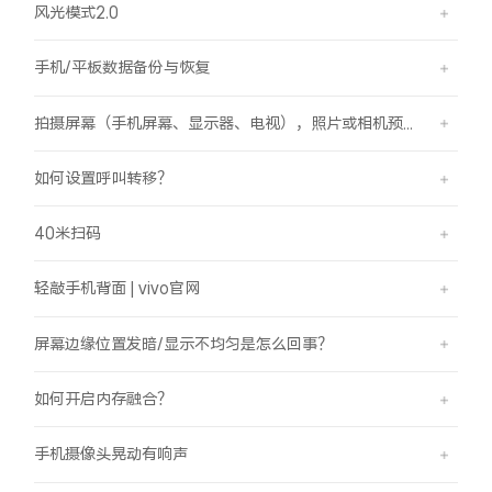
风光模式2.0
手机/平板数据备份与恢复
拍摄屏幕（手机屏幕、显示器、电视），照片或相机预览界面有斜纹/条纹是怎么回事？
如何设置呼叫转移？
40米扫码
轻敲手机背面 | vivo官网
屏幕边缘位置发暗/显示不均匀是怎么回事？
如何开启内存融合？
手机摄像头晃动有响声