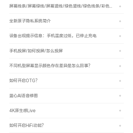
屏幕线条/屏幕绿线/屏幕竖线/绿色竖线/绿色线条/彩色竖线
全新原子隐私系统简介
设备出现提示信息：手机温度过低，已停止充电
手机投屏/如何投屏/怎么投屏
不同机型屏幕显示颜色存在差异是怎么回事？
如何开启OTG？
蓝心AI语音修图
4K原生感Live
如何开启HiFi功能？