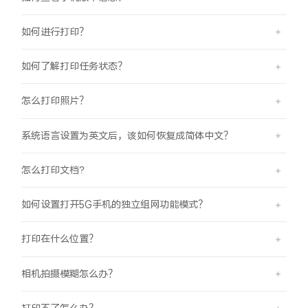
iQOO Neo11
iQOO 15
全部Y机型
对比Y机型
如何进行打印？
vivo WATCH GT 2
vivo Vision
全部iQOO机型
对比iQOO机型
如何了解打印任务状态？
全部智能硬件
怎么打印照片？
系统语言设置为英文后，该如何恢复成简体中文？
怎么打印文档?
如何设置打开5G手机的独立组网功能模式？
打印在什么位置？
相机拍摄模糊怎么办？
打印不了怎么办？