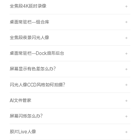
全焦段4K延时录像
桌面常驻栏—组合库
全焦段夜景闪光人像
桌面常驻栏—Dock扇形后台
屏幕显示有色差怎么办？
闪光人像CCD风格如何拍摄？
AI文件管家
屏幕闪烁怎么办？
胶片Live人像