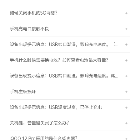
如何关闭手机的5G网络？
手机充电口接触不良
设备出现提示信息：USB端口潮湿，影响充电速度。（伴随“滴滴”提示音）
手机什么时候需要换电池？如何查看电池最大容量？
设备出现提示信息：USB端口潮湿，影响充电速度。此时设备不能充电或充电速度变慢。
手机主板损坏
设备出现提示信息：USB温度过高，已停止充电
关机键，音量键失灵了怎么办？
iQOO 12 Pro采用的是什么扬声器？