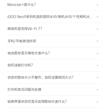
Monster+是什么？
X300 Pro
X300
iQOO Neo9系列机型的国风水印/相机水印/个性相机水印 如何使用？
S30 Pro mini
S30
哪些机型支持Wi-Fi 7？
Y500 Pro
Y500
手机/平板激活时间
iQOO 15 Ultra
iQOO Z11 Turbo
电池图标显示黄色代表什么？
iQOO Pad6 Pro
iQOO TWS 5e
如何连接打印机？
X Fold5
X200 Ultra
状态栏图标大小不整齐，如何设置相同大小？
S20 Pro
S20
全部X机型
对比X机型
打印机常见问题与处理
Y50 5G
Y50m 5G
全部S机型
对比S机型
锁屏界面状态栏显示话筒图标代表什么？