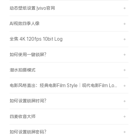
动态壁纸设置 |vivo官网
AI视效四季人像
全焦 4K 120fps 10bit Log
如何使用一键锁屏？
潜水拍摄模式
电影风格直出：经典电影Film Style｜现代电影Film Look
如何设置锁屏时间？
四麦收音大师
如何设置锁屏密码？