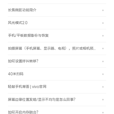
长焦微距功能简介
风光模式2.0
手机/平板数据备份与恢复
拍摄屏幕（手机屏幕、显示器、电视），照片或相机预览界面有斜纹/条纹是怎么回事？
如何设置呼叫转移？
40米扫码
轻敲手机背面 | vivo官网
屏幕边缘位置发暗/显示不均匀是怎么回事？
如何开启内存融合？