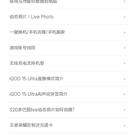
使用互传备份数据到电脑
动态照片 / Live Photo
一键换机/手机克隆/手机搬家
游戏账号找回
无线充电支持机型
iQOO 15 Ultra直播模式简介
iQOO 15 UltraAI声纹突显简介
S20多巴胺live动态照片如何拍摄？
王者荣耀定制次元透卡