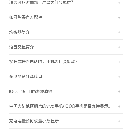
通话时贴近面部，屏幕为何会熄屏？
如何购买官方配件
均衡器简介
语音突显简介
接听或挂断电话时，手机为何会振动？
充电器是什么接口
iQOO 15 Ultra游戏肩键
中国大陆地区销售的vivo手机/iQOO手机是否支持显示国外号码的归属地信息？
充电电量如何设置小数显示