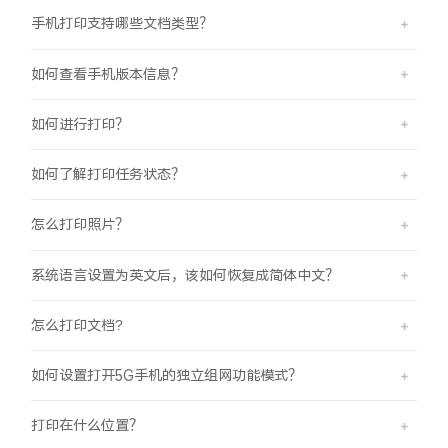
iQOO Neo11
iQOO 15
全部Y机型
对比Y机型
手机打印支持哪些文档类型？
vivo WATCH GT 2
vivo Vision
全部iQOO机型
对比iQOO机型
如何查看手机版本信息？
全部智能硬件
如何进行打印？
如何了解打印任务状态？
怎么打印照片？
系统语言设置为英文后，该如何恢复成简体中文？
怎么打印文档?
如何设置打开5G手机的独立组网功能模式？
打印在什么位置？