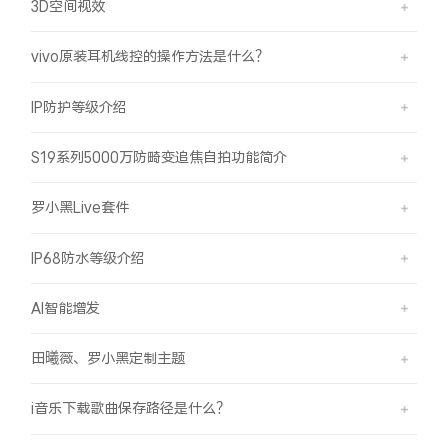
3D空间视效
vivo原装耳机线控的操作方法是什么？
IP防护等级介绍
S19系列5000万防畸变追焦自拍功能简介
罗小黑Live套件
IP68防水等级介绍
AI智能增发
田曦薇、罗小黑定制主题
i音乐下载歌曲保存路径是什么？