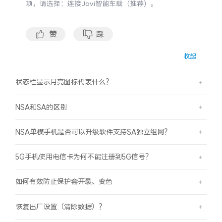
项，请选择：连接Jovi智能车载（推荐）。
S60
S60 元气版
Y600 Turbo
Y600 Pro
赞
踩
收起
iQOO Z11i
iQOO 15T
状态栏显示月亮图标代表什么？
vivo TWS 5 Pro
vivo Pad6 Pro
NSA和SA的区别
X300 Ultra
X300s
NSA单模手机是否可以升级软件支持SA独立组网？
S50 Pro mini
S50
5G手机使用电信卡为何不能注册到5G信号？
Y6
Y60
如何有效防止保护套开裂、变色
iQOO Z11
iQOO Z11x
恢复出厂设置（清除数据）？
vivo 头戴降噪耳机
vivo TWS 5e