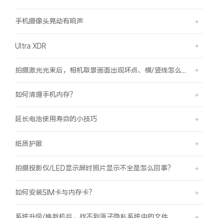
手机摄像头晃动有响声
Ultra XDR
拍摄激光光束后，相机取景画面出现坏点、横/竖线怎么办？
如何清理手机内存？
延长电池使用寿命的小技巧
纸质护眼
拍摄投影仪/LED显示屏时照片显示不全是怎么回事？
如何安装SIM卡与内存卡？
系统升级/换新机后，找不到原子隐私系统中的文件