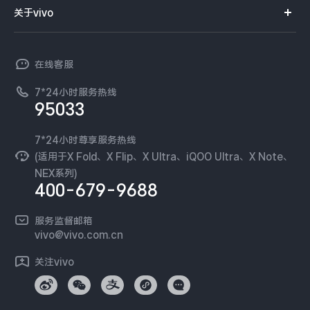
智能硬件
供应商协同平台
订单查询
关于vivo
查找手机
X300 Pro
X300
T系列
开放平台
官网APP下载
vivo 简介
常见问题
NEX系列
vivo 企业业务
S30 Pro mini
S30
在线客服
工作机会
服务政策
廉正合规
7*24小时服务热线
新闻资讯
Y500 Pro
Y500
95033
环保回收
国补营业执照
隐私中心
iQOO Z11
iQOO 15 Ultra
安全公告
7*24小时尊享服务热线
无线电发射设备销售备案
可持续发展
(适用于X Fold、X Flip、X Ultra、iQOO Ultra、X Note、
服务隐私政策
NEX系列)
iQOO Pad6 Pro
iQOO TWS 5e
vivo 蔡司影像
400-679-9688
Log还原LUTs下载
X Fold5
X200 Ultra
开发者社区
服务监督邮箱
vivo 办公套件
vivo@vivo.com.cn
S20 Pro
S20
全部X机型
对比X机型
蓝河操作系统
关注vivo
vivo 通信
Y50 5G
Y50m 5G
全部S机型
对比S机型
vivo 智能车载