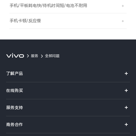
S60
S60 元气版
手机/平板耗电快/待机时间短/电池不耐用
Y600 Turbo
Y600 Pro
手机卡顿/反应慢
iQOO Neo11 至尊版 预约
iQOO Z11S 预约
vivo TWS 5 Pro
vivo Pad6 Pro
服务
全部问题
X300 Ultra
X300s
了解产品
S50 Pro mini
S50
X系列
在线购买
S系列
Y6
Y60
官方商城
服务支持
Y系列
选购手机
iQOO Z11i
iQOO 15T
真伪查询
iQOO手机
商务合作
选购配件
服务网点
vivo 头戴降噪耳机
vivo TWS 5e