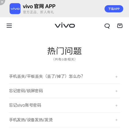
热门问题
（共有6条相关）
手机丢失/平板丢失（丢了/掉了）怎么办？
忘记密码/锁屏密码
忘记vivo账号密码
X300 E
X Fold6
手机发热/设备发热/发烫