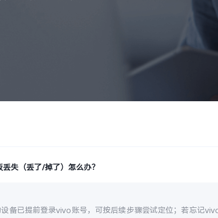
板丢失（丢了/掉了）怎么办？
设备已提前登录vivo账号，可按后续步骤尝试定位；若忘记vi