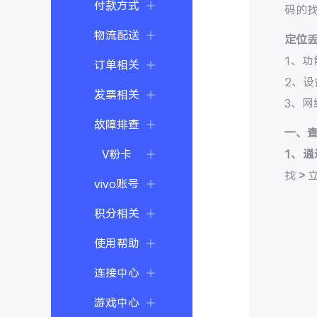
付款方式
码的
物流配送
定位
1、功
订单相关
2、
发票相关
3、
故障排查
一、
V粉卡
1、通
找 >
vivo账号
积分相关
使用帮助
连接中心
游戏中心