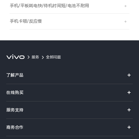
S60
S60 元气版
手机/平板耗电快/待机时间短/电池不耐用
Y600 Turbo
Y600 Pro
手机卡顿/反应慢
iQOO Z11i
iQOO 15T
vivo TWS 5 Pro
vivo Pad6 Pro
服务
全部问题
X300 Ultra
X300s
了解产品
S50 Pro mini
S50
X系列
在线购买
S系列
Y6
Y60
官方商城
服务支持
Y系列
选购手机
iQOO Z11
iQOO Z11x
真伪查询
iQOO手机
商务合作
选购配件
服务网点
vivo 头戴降噪耳机
vivo TWS 5e