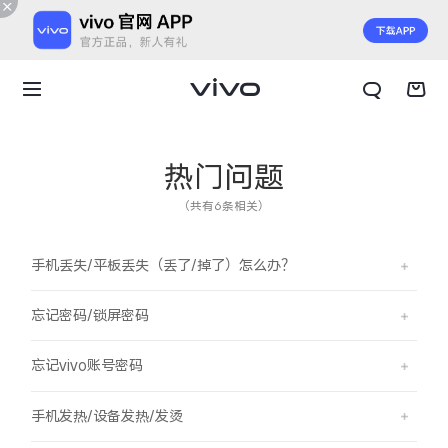
热门问题
（共有6条相关）
手机丢失/平板丢失（丢了/掉了）怎么办？
忘记密码/锁屏密码
忘记vivo账号密码
X300 E
X Fold6
手机发热/设备发热/发烫