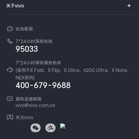
智能硬件
供应商协同平台
订单查询
关于vivo
查找手机
X300 Pro
X300
T系列
开放平台
官网APP下载
vivo 简介
常见问题
NEX系列
vivo 企业业务
S30 Pro mini
S30
在线客服
工作机会
服务政策
廉正合规
7*24小时服务热线
新闻资讯
Y500 Pro
Y500
95033
环保回收
国补营业执照
隐私中心
iQOO 15 Ultra
iQOO Z11 Turbo
安全公告
7*24小时尊享服务热线
无线电发射设备销售备案
可持续发展
(适用于X Fold、X Flip、X Ultra、iQOO Ultra、X Note、
服务隐私政策
NEX系列)
iQOO Pad6 Pro
iQOO TWS 5e
vivo 蔡司影像
400-679-9688
Log还原LUTs下载
X Fold5
X200 Ultra
开发者社区
服务监督邮箱
vivo 办公套件
vivo@vivo.com.cn
S20 Pro
S20
全部X机型
对比X机型
蓝河操作系统
关注vivo
vivo 通信
Y50 5G
Y50m 5G
全部S机型
对比S机型
vivo 智能车载