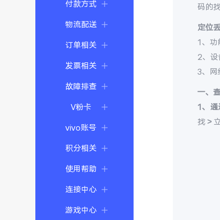
付款方式
码的
物流配送
定位
1、功
订单相关
2、
发票相关
3、
故障排查
一、
V粉卡
1、通
找 >
vivo账号
积分相关
使用帮助
连接中心
游戏中心