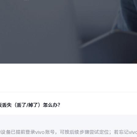
板丢失（丢了/掉了）怎么办？
设备已提前登录vivo账号，可按后续步骤尝试定位；若忘记vi