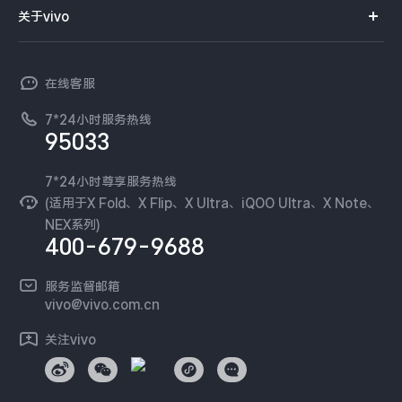
智能硬件
供应商协同平台
订单查询
关于vivo
查找手机
X300 Pro
X300
T系列
开放平台
官网APP下载
vivo 简介
常见问题
NEX系列
vivo 企业业务
S30 Pro mini
S30
在线客服
工作机会
服务政策
廉正合规
7*24小时服务热线
新闻资讯
Y500 Pro
Y500
95033
环保回收
国补营业执照
隐私中心
iQOO 15 Ultra
iQOO Z11 Turbo
安全公告
7*24小时尊享服务热线
无线电发射设备销售备案
可持续发展
(适用于X Fold、X Flip、X Ultra、iQOO Ultra、X Note、
服务隐私政策
NEX系列)
iQOO Pad6 Pro
iQOO TWS 5e
vivo 蔡司影像
400-679-9688
Log还原LUTs下载
X Fold5
X200 Ultra
开发者社区
服务监督邮箱
vivo 办公套件
vivo@vivo.com.cn
S20 Pro
S20
全部X机型
对比X机型
蓝河操作系统
关注vivo
vivo 通信
Y50 5G
Y50m 5G
全部S机型
对比S机型
vivo 智能车载