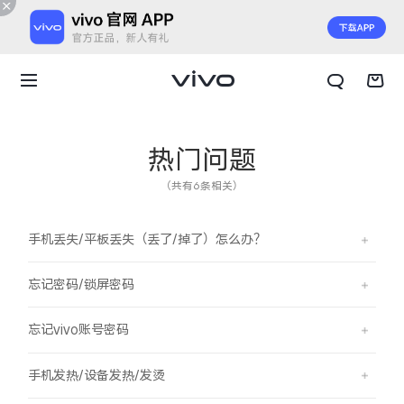
热门问题
（共有6条相关）
手机丢失/平板丢失（丢了/掉了）怎么办？
忘记密码/锁屏密码
忘记vivo账号密码
X300 E
X Fold6
手机发热/设备发热/发烫