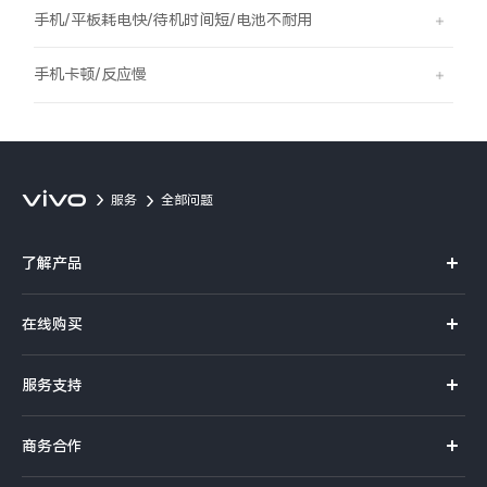
S60
S60 元气版
手机/平板耗电快/待机时间短/电池不耐用
Y600 Turbo
Y600 Pro
手机卡顿/反应慢
iQOO Z11i
iQOO 15T
vivo TWS 5 Pro
vivo Pad6 Pro
服务
全部问题
X300 Ultra
X300s
了解产品
S50 Pro mini
S50
X系列
在线购买
S系列
Y6
Y60
官方商城
服务支持
Y系列
选购手机
iQOO Z11
iQOO Z11x
真伪查询
iQOO手机
商务合作
选购配件
服务网点
vivo 头戴降噪耳机
vivo TWS 5e