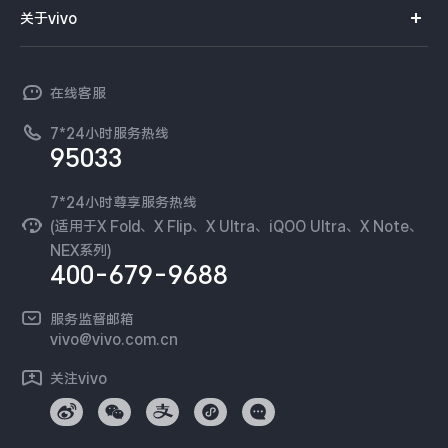
智能硬件
供应商协同平台
订单查询
关于vivo
查找手机
X300 Pro
X300
T系列
开放平台
官网APP下载
vivo 简介
常见问题
NEX系列
vivo 企业业务
S30 Pro mini
S30
在线客服
工作机会
服务政策
廉正合规
7*24小时服务热线
新闻资讯
Y500 Pro
Y500
95033
环保回收
国补营业执照
隐私中心
iQOO 15 Ultra
iQOO Z11 Turbo
安全公告
7*24小时尊享服务热线
无线电发射设备销售备案
可持续发展
(适用于X Fold、X Flip、X Ultra、iQOO Ultra、X Note、
服务隐私政策
NEX系列)
iQOO Pad6 Pro
iQOO TWS 5e
vivo 蔡司影像
400-679-9688
Log还原LUTs下载
X Fold5
X200 Ultra
开发者社区
服务监督邮箱
vivo 办公套件
vivo@vivo.com.cn
S20 Pro
S20
全部X机型
对比X机型
蓝河操作系统
关注vivo
vivo 通信
Y50 5G
Y50m 5G
全部S机型
对比S机型
vivo 智能车载