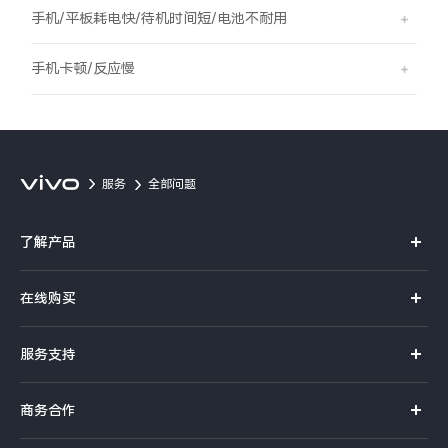
S60
S60 元气版
手机/平板耗电快/待机时间短/电池不耐用
Y600 Turbo
Y600 Pro
手机卡顿/反应慢
iQOO Z11i
iQOO 15T
vivo TWS 5 Pro
vivo Pad6 Pro
服务
全部问题
X300 Ultra
X300s
了解产品
S50 Pro mini
S50
X系列
在线购买
S系列
Y6
Y60
官方商城
服务支持
Y系列
选购手机
iQOO Z11
iQOO Z11x
真伪查询
iQOO手机
商务合作
选购配件
服务网点
vivo 头戴降噪耳机
vivo TWS 5e