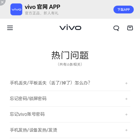
热门问题
（共有6条相关）
手机丢失/平板丢失（丢了/掉了）怎么办？
忘记密码/锁屏密码
忘记vivo账号密码
X300 E
X Fold6
手机发热/设备发热/发烫