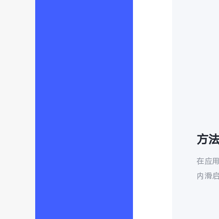
方
在应
内滑