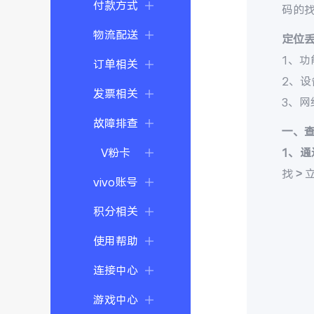
付款方式
码的
物流配送
定位
1、功
订单相关
2、
发票相关
3、
故障排查
一、
V粉卡
1、通
找 >
vivo账号
积分相关
使用帮助
连接中心
游戏中心