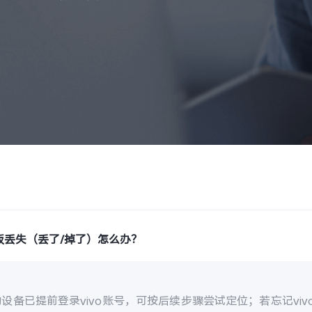
板丢失（丢了/掉了）怎么办？
设备已提前登录vivo账号，可按后续步骤尝试定位；若忘记vi