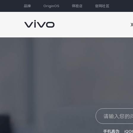
品牌
OriginOS
体验店
官网社区
大家都在搜
手机真伪
iQO