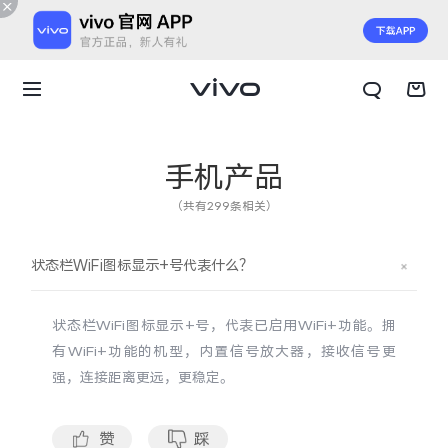
手机产品
（共有299条相关）
状态栏WiFi图标显示+号代表什么？
状态栏WiFi图标显示+号，代表已启用WiFi+功能。拥
有WiFi+功能的机型，内置信号放大器，接收信号更
强，连接距离更远，更稳定。
X300 E
X Fold6
赞
踩