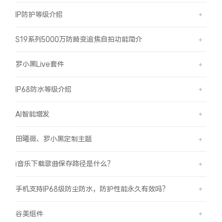
IP防护等级介绍
S19系列5000万防畸变追焦自拍功能简介
罗小黑Live套件
IP68防水等级介绍
AI智能增发
田曦薇、罗小黑定制主题
i音乐下载歌曲保存路径是什么？
手机支持IP68级防尘防水，防护性能永久有效吗？
谷美组件