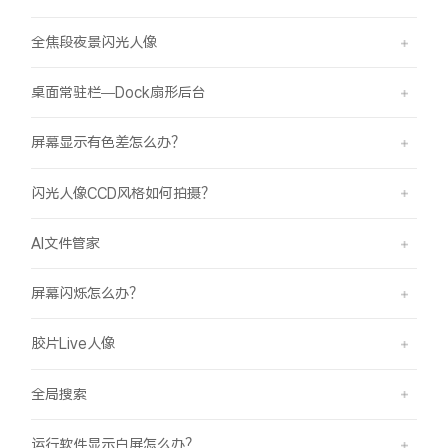
全焦段夜景闪光人像
桌面常驻栏—Dock扇形后台
屏幕显示有色差怎么办？
闪光人像CCD风格如何拍摄？
AI文件管家
屏幕闪烁怎么办？
胶片Live人像
全局搜索
运行软件显示白屏怎么办？