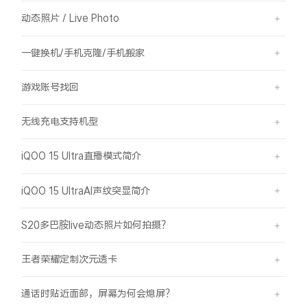
动态照片 / Live Photo
一键换机/手机克隆/手机搬家
游戏账号找回
无线充电支持机型
iQOO 15 Ultra直播模式简介
iQOO 15 UltraAI声纹突显简介
S20多巴胺live动态照片如何拍摄？
王者荣耀定制次元透卡
通话时贴近面部，屏幕为何会熄屏？