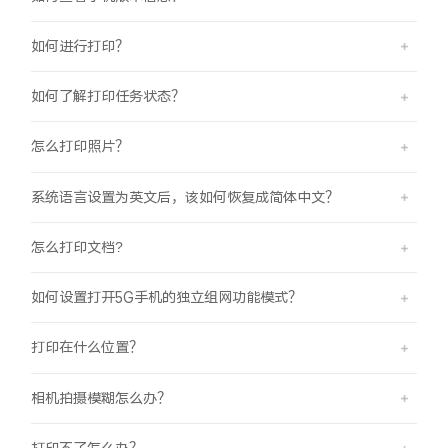
iQOO Neo11
iQOO 15
全部Y机型
对比Y机型
如何进行打印？
vivo WATCH GT 2
vivo Vision
全部iQOO机型
对比iQOO机型
如何了解打印任务状态？
全部智能硬件
怎么打印照片？
系统语言设置为英文后，该如何恢复成简体中文？
怎么打印文档?
如何设置打开5G手机的独立组网功能模式？
打印在什么位置？
相机拍摄模糊怎么办？
打印不了怎么办？