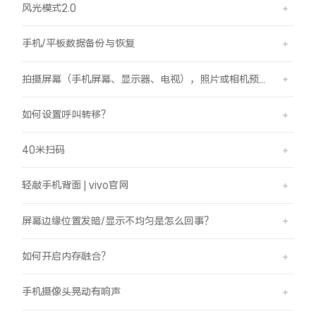
风光模式2.0
手机/平板数据备份与恢复
拍摄屏幕（手机屏幕、显示器、电视），照片或相机预览界面有斜纹/条纹是怎么回事？
如何设置呼叫转移？
40米扫码
轻敲手机背面 | vivo官网
屏幕边缘位置发暗/显示不均匀是怎么回事？
如何开启内存融合？
手机摄像头晃动有响声