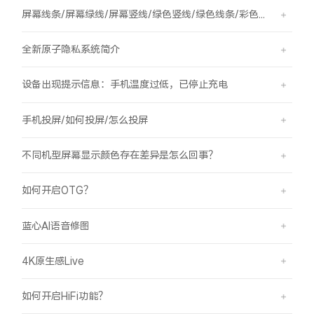
屏幕线条/屏幕绿线/屏幕竖线/绿色竖线/绿色线条/彩色竖线
全新原子隐私系统简介
设备出现提示信息：手机温度过低，已停止充电
手机投屏/如何投屏/怎么投屏
不同机型屏幕显示颜色存在差异是怎么回事？
如何开启OTG？
蓝心AI语音修图
4K原生感Live
如何开启HiFi功能？