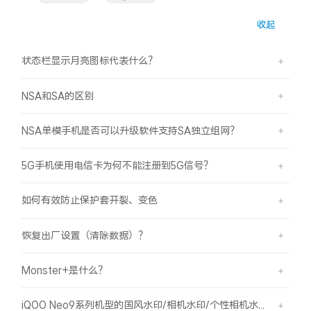
S60
S60 元气版
收起
Y600 Turbo
Y600 Pro
状态栏显示月亮图标代表什么？
iQOO Z11i
iQOO 15T
NSA和SA的区别
vivo TWS 5 Pro
vivo Pad6 Pro
NSA单模手机是否可以升级软件支持SA独立组网？
X300 Ultra
X300s
5G手机使用电信卡为何不能注册到5G信号？
S50 Pro mini
S50
如何有效防止保护套开裂、变色
Y6
Y60
恢复出厂设置（清除数据）？
iQOO Z11
iQOO Z11x
Monster+是什么？
vivo 头戴降噪耳机
vivo TWS 5e
iQOO Neo9系列机型的国风水印/相机水印/个性相机水印 如何使用？