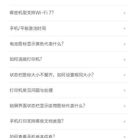
X300 Pro
X300
哪些机型支持Wi-Fi 7？
S30 Pro mini
S30
手机/平板激活时间
电池图标显示黄色代表什么？
Y500 Pro
Y500
如何连接打印机？
iQOO 15 Ultra
iQOO Z11 Turbo
状态栏图标大小不整齐，如何设置相同大小？
iQOO Pad6 Pro
iQOO TWS 5e
打印机常见问题与处理
X Fold5
X200 Ultra
锁屏界面状态栏显示话筒图标代表什么？
S20 Pro
S20
全部X机型
对比X机型
手机打印支持哪些文档类型？
Y50 5G
Y50m 5G
全部S机型
对比S机型
如何查看手机版本信息？