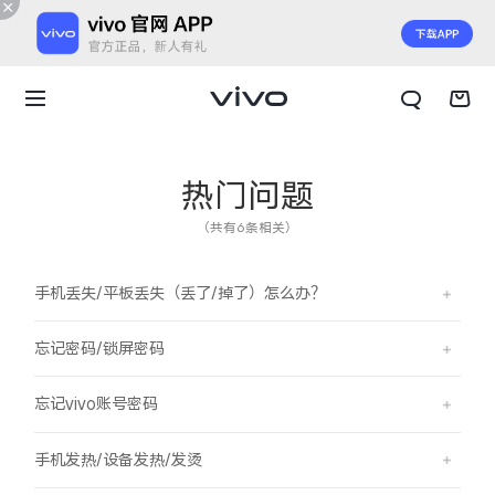
热门问题
（共有6条相关）
手机丢失/平板丢失（丢了/掉了）怎么办？
忘记密码/锁屏密码
忘记vivo账号密码
X300 E
X Fold6
手机发热/设备发热/发烫