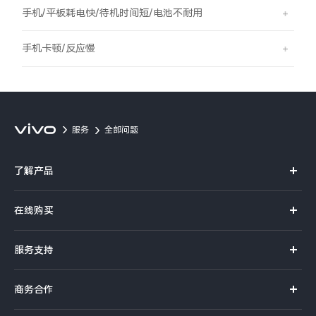
S60
S60 元气版
手机/平板耗电快/待机时间短/电池不耐用
Y600 Turbo
Y600 Pro
手机卡顿/反应慢
iQOO Z11i
iQOO 15T
vivo TWS 5 Pro
vivo Pad6 Pro
服务
全部问题
X300 Ultra
X300s
了解产品
S50 Pro mini
S50
X系列
在线购买
S系列
Y6
Y60
官方商城
服务支持
Y系列
选购手机
iQOO Z11
iQOO Z11x
真伪查询
iQOO手机
商务合作
选购配件
服务网点
vivo 头戴降噪耳机
vivo TWS 5e