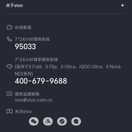
智能硬件
供应商协同平台
订单查询
关于vivo
查找手机
X300 Pro
X300
T系列
开放平台
官网APP下载
vivo 简介
常见问题
NEX系列
vivo 企业业务
S30 Pro mini
S30
在线客服
工作机会
服务政策
廉正合规
7*24小时服务热线
新闻资讯
Y500 Pro
Y500
95033
环保回收
国补营业执照
隐私中心
iQOO 15 Ultra
iQOO Z11 Turbo
安全公告
7*24小时尊享服务热线
无线电发射设备销售备案
可持续发展
(适用于X Fold、X Flip、X Ultra、iQOO Ultra、X Note、
服务隐私政策
NEX系列)
iQOO Pad6 Pro
iQOO TWS 5e
vivo 蔡司影像
400-679-9688
Log还原LUTs下载
X Fold5
X200 Ultra
开发者社区
服务监督邮箱
vivo 办公套件
vivo@vivo.com.cn
S20 Pro
S20
全部X机型
对比X机型
蓝河操作系统
关注vivo
vivo 通信
Y50 5G
Y50m 5G
全部S机型
对比S机型
vivo 智能车载