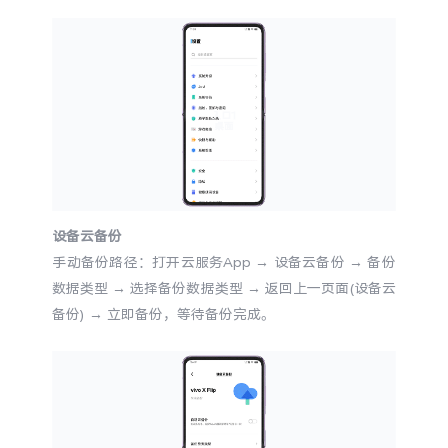
S60
S60 元气版
Y600 Turbo
Y600 Pro
iQOO Z11i
iQOO 15T
vivo TWS 5 Pro
vivo Pad6 Pro
X300 Ultra
X300s
设备云备份
手动备份路径：打开云服务App
→
设备云备份
→
备份
S50 Pro mini
S50
数据类型
→
选择备份数据类型
→
返回上一页面(设备云
备份)
→
立即备份，等待备份完成。
Y6
Y60
iQOO Z11
iQOO Z11x
vivo 头戴降噪耳机
vivo TWS 5e