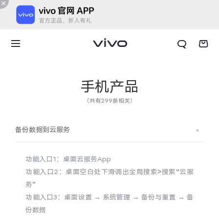
手机产品
（共有299条相关）
备份数据到云服务
功能入口1：桌面云服务App
功能入口2：桌面空白处下滑调出全局搜索>搜索“云服
务”
功能入口3：桌面设置
→
系统管理
→
备份与重置
→
备
X300 E
X Fold6
份数据