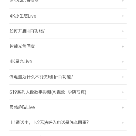
蓝心AI语音修图
4K原生感Live
如何开启HiFi功能？
智能光焦同变
4K星光Live
低电量为什么不能使用Hi-Fi功能？
S19系列人像数字影棚(AI视效-学院写真)
灵感趣贴Live
卡1通话中，卡2无法呼入电话是怎么回事？