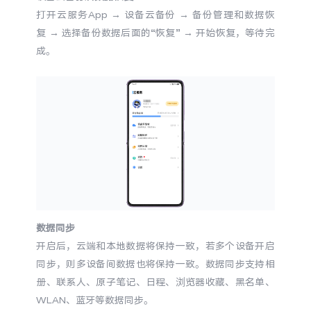
iQOO Neo11
iQOO 15
全部Y机型
对比Y机型
打开云服务App
→
设备云备份
→
备份管理和数据恢
复
→
选择备份数据后面的“恢复”
→
开始恢复，等待完
vivo WATCH GT 2
vivo Vision
全部iQOO机型
对比iQOO机型
成。
全部智能硬件
数据同步
开启后，云端和本地数据将保持一致，若多个设备开启
同步，则多设备间数据也将保持一致。数据同步支持相
册、联系人、原子笔记、日程、浏览器收藏、黑名单、
WLAN、蓝牙等数据同步。