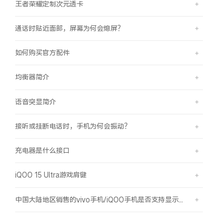
王者荣耀定制次元透卡
通话时贴近面部，屏幕为何会熄屏？
如何购买官方配件
均衡器简介
语音突显简介
接听或挂断电话时，手机为何会振动？
充电器是什么接口
iQOO 15 Ultra游戏肩键
中国大陆地区销售的vivo手机/iQOO手机是否支持显示国外号码的归属地信息？