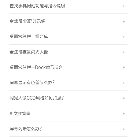
查找手机网站功能与指令说明
全焦段4K延时录像
桌面常驻栏—组合库
全焦段夜景闪光人像
桌面常驻栏—Dock扇形后台
屏幕显示有色差怎么办？
闪光人像CCD风格如何拍摄？
AI文件管家
屏幕闪烁怎么办？