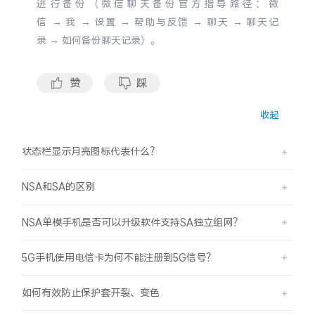
进行备份（微信聊天备份官方指导路径：微
信
→
我
→
设置
→
帮助与反馈
→
聊天
→
聊天记
录
→
如何备份聊天记录）。
赞
踩
收起
状态栏显示月亮图标代表什么？
NSA和SA的区别
NSA单模手机是否可以升级软件支持SA独立组网？
5G手机使用电信卡为何不能注册到5G信号？
如何有效防止保护套开裂、变色