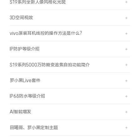
S19系列全新人像风格化光斑
3D空间视效
vivo原装耳机线控的操作方法是什么？
IP防护等级介绍
S19系列5000万防畸变追焦自拍功能简介
罗小黑Live套件
IP68防水等级介绍
AI智能增发
田曦薇、罗小黑定制主题