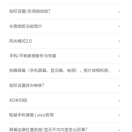
如何设置/关闭指纹锁？
长焦微距功能简介
风光模式2.0
手机/平板数据备份与恢复
拍摄屏幕（手机屏幕、显示器、电视），照片或相机预览界面有斜纹/条纹是怎么回事？
如何设置呼叫转移？
40米扫码
轻敲手机背面 | vivo官网
屏幕边缘位置发暗/显示不均匀是怎么回事？