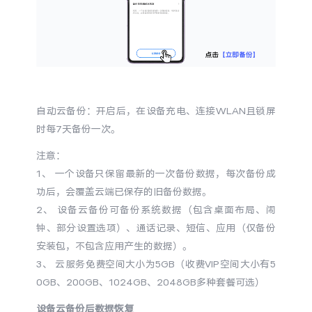
X300 Pro
X300
S30 Pro mini
S30
Y500 Pro
Y500
自动云备份：开启后，在设备充电、连接WLAN且锁屏
时每7天备份一次。
iQOO 15 Ultra
iQOO Z11 Turbo
注意：
1、 一个设备只保留最新的一次备份数据，每次备份成
iQOO Pad6 Pro
iQOO TWS 5e
功后，会覆盖云端已保存的旧备份数据。
X Fold5
X200 Ultra
2、 设备云备份可备份系统数据（包含桌面布局、闹
钟、部分设置选项）、通话记录、短信、应用（仅备份
S20 Pro
S20
全部X机型
对比X机型
安装包，不包含应用产生的数据）。
3、 云服务免费空间大小为5GB（收费VIP空间大小有5
Y50 5G
Y50m 5G
0GB、200GB、1024GB、2048GB多种套餐可选）
全部S机型
对比S机型
设备云备份后数据恢复