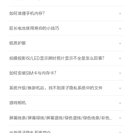
如何清理手机内存？
延长电池使用寿命的小技巧
纸质护眼
拍摄投影仪/LED显示屏时照片显示不全是怎么回事？
如何安装SIM卡与内存卡？
系统升级/换新机后，找不到原子隐私系统中的文件
游戏相机
屏幕线条/屏幕绿线/屏幕竖线/绿色竖线/绿色线条/彩色竖线
全新原子隐私系统简介