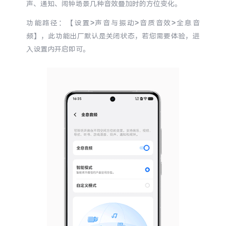
声、通知、闹钟场景几种音效叠加时的方位变化。
S60
S60 元气版
功能路径：【设置>声音与振动>音质音效>全息音
Y600 Turbo
Y600 Pro
频】，此功能出厂默认是关闭状态，若您需要体验，进
入设置内开启即可。
iQOO Z11i
iQOO 15T
vivo TWS 5 Pro
vivo Pad6 Pro
X300 Ultra
X300s
S50 Pro mini
S50
Y6
Y60
iQOO Z11
iQOO Z11x
vivo 头戴降噪耳机
vivo TWS 5e