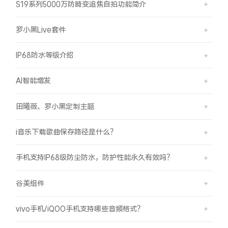
S19系列5000万防畸变追焦自拍功能简介
罗小黑Live套件
IP68防水等级介绍
AI智能增发
田曦薇、罗小黑定制主题
i音乐下载歌曲保存路径是什么？
手机支持IP68级防尘防水，防护性能永久有效吗？
谷美组件
vivo手机/iQOO手机支持哪些音频格式？