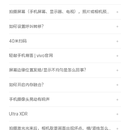
拍摄屏幕（手机屏幕、显示器、电视），照片或相机预览界面有斜纹/条纹是怎么回事？
如何设置呼叫转移？
40米扫码
轻敲手机背面 | vivo官网
屏幕边缘位置发暗/显示不均匀是怎么回事？
如何开启内存融合？
手机摄像头晃动有响声
Ultra XDR
拍摄激光光束后，相机取景画面出现坏点、横/竖线怎么办？