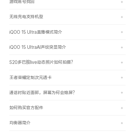
游戏账号找回
无线充电支持机型
iQOO 15 Ultra直播模式简介
iQOO 15 UltraAI声纹突显简介
S20多巴胺live动态照片如何拍摄？
王者荣耀定制次元透卡
通话时贴近面部，屏幕为何会熄屏？
如何购买官方配件
均衡器简介