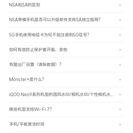
iQOO Neo11
iQOO 15
全部Y机型
对比Y机型
NSA和SA的区别
NSA单模手机是否可以升级软件支持SA独立组网？
vivo WATCH GT 2
vivo Vision
全部iQOO机型
对比iQOO机型
5G手机使用电信卡为何不能注册到5G信号？
全部智能硬件
如何有效防止保护套开裂、变色
恢复出厂设置（清除数据）？
Monster+是什么？
iQOO Neo9系列机型的国风水印/相机水印/个性相机水印 如何使用？
哪些机型支持Wi-Fi 7？
手机/平板激活时间