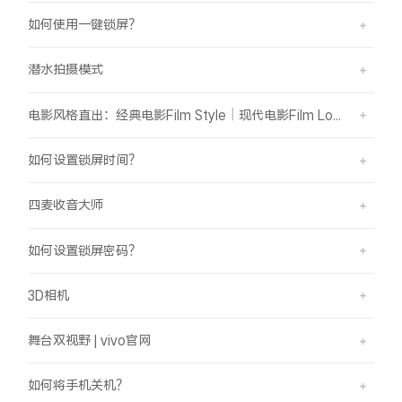
如何使用一键锁屏？
潜水拍摄模式
电影风格直出：经典电影Film Style｜现代电影Film Look
如何设置锁屏时间？
四麦收音大师
如何设置锁屏密码？
3D相机
舞台双视野 | vivo官网
如何将手机关机？