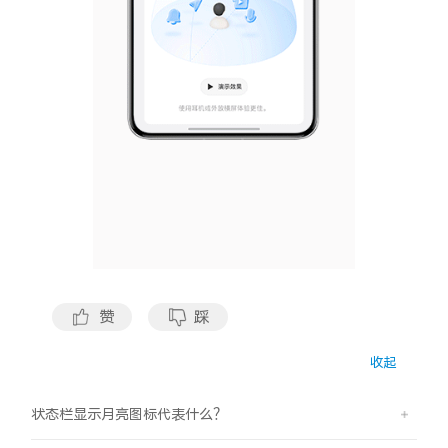
X300 Pro
X300
S30 Pro mini
S30
Y500 Pro
Y500
iQOO 15 Ultra
iQOO Z11 Turbo
iQOO Pad6 Pro
iQOO TWS 5e
X Fold5
X200 Ultra
赞
踩
S20 Pro
S20
全部X机型
对比X机型
收起
Y50 5G
Y50m 5G
全部S机型
对比S机型
状态栏显示月亮图标代表什么？