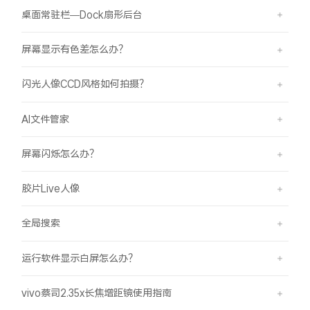
桌面常驻栏—Dock扇形后台
屏幕显示有色差怎么办？
闪光人像CCD风格如何拍摄？
AI文件管家
屏幕闪烁怎么办？
胶片Live人像
全局搜索
运行软件显示白屏怎么办？
vivo蔡司2.35x长焦增距镜使用指南