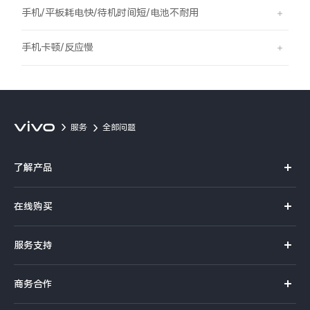
S60
S60 元气版
手机/平板耗电快/待机时间短/电池不耐用
Y600 Turbo
Y600 Pro
手机卡顿/反应慢
iQOO Z11i
iQOO 15T
vivo TWS 5 Pro
vivo Pad6 Pro
服务
全部问题
X300 Ultra
X300s
了解产品
S50 Pro mini
S50
X系列
在线购买
S系列
Y6
Y60
官方商城
服务支持
Y系列
选购手机
iQOO Z11
iQOO Z11x
真伪查询
iQOO手机
商务合作
选购配件
服务网点
vivo 头戴降噪耳机
vivo TWS 5e