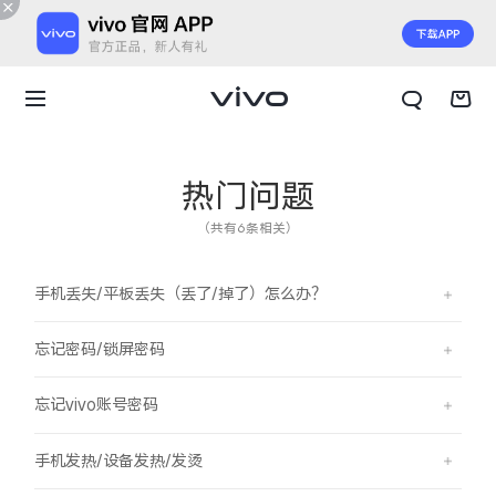
热门问题
（共有6条相关）
手机丢失/平板丢失（丢了/掉了）怎么办？
忘记密码/锁屏密码
忘记vivo账号密码
X300 E
X Fold6
手机发热/设备发热/发烫