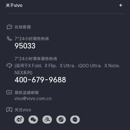
智能硬件
供应商协同平台
订单查询
关于vivo
查找手机
X300 Pro
X300
T系列
开放平台
官网APP下载
vivo 简介
常见问题
NEX系列
vivo 企业业务
S30 Pro mini
S30
在线客服
工作机会
服务政策
廉正合规
7*24小时服务热线
新闻资讯
Y500 Pro
Y500
95033
环保回收
国补营业执照
隐私中心
iQOO 15 Ultra
iQOO Z11 Turbo
安全公告
7*24小时尊享服务热线
无线电发射设备销售备案
可持续发展
(适用于X Fold、X Flip、X Ultra、iQOO Ultra、X Note、
服务隐私政策
NEX系列)
iQOO Pad6 Pro
iQOO TWS 5e
vivo 蔡司影像
400-679-9688
Log还原LUTs下载
X Fold5
X200 Ultra
开发者社区
服务监督邮箱
vivo 办公套件
vivo@vivo.com.cn
S20 Pro
S20
全部X机型
对比X机型
蓝河操作系统
关注vivo
vivo 通信
Y50 5G
Y50m 5G
全部S机型
对比S机型
vivo 智能车载