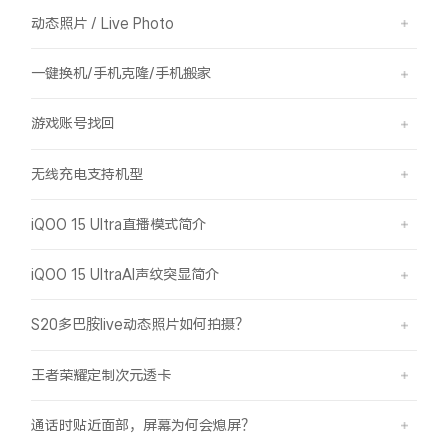
动态照片 / Live Photo
一键换机/手机克隆/手机搬家
游戏账号找回
无线充电支持机型
iQOO 15 Ultra直播模式简介
iQOO 15 UltraAI声纹突显简介
S20多巴胺live动态照片如何拍摄？
王者荣耀定制次元透卡
通话时贴近面部，屏幕为何会熄屏？