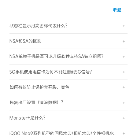
收起
X300 Pro
X300
状态栏显示月亮图标代表什么？
S30 Pro mini
S30
NSA和SA的区别
Y500 Pro
Y500
NSA单模手机是否可以升级软件支持SA独立组网？
iQOO 15 Ultra
iQOO Z11 Turbo
5G手机使用电信卡为何不能注册到5G信号？
iQOO Pad6 Pro
iQOO TWS 5e
如何有效防止保护套开裂、变色
X Fold5
X200 Ultra
恢复出厂设置（清除数据）？
S20 Pro
S20
全部X机型
对比X机型
Monster+是什么？
Y50 5G
Y50m 5G
全部S机型
对比S机型
iQOO Neo9系列机型的国风水印/相机水印/个性相机水印 如何使用？