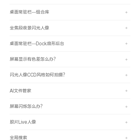
桌面常驻栏—组合库
全焦段夜景闪光人像
桌面常驻栏—Dock扇形后台
屏幕显示有色差怎么办？
闪光人像CCD风格如何拍摄？
AI文件管家
屏幕闪烁怎么办？
胶片Live人像
全局搜索