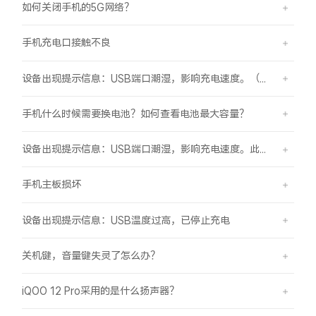
如何关闭手机的5G网络？
手机充电口接触不良
设备出现提示信息：USB端口潮湿，影响充电速度。（伴随“滴滴”提示音）
手机什么时候需要换电池？如何查看电池最大容量？
设备出现提示信息：USB端口潮湿，影响充电速度。此时设备不能充电或充电速度变慢。
手机主板损坏
设备出现提示信息：USB温度过高，已停止充电
关机键，音量键失灵了怎么办？
iQOO 12 Pro采用的是什么扬声器？