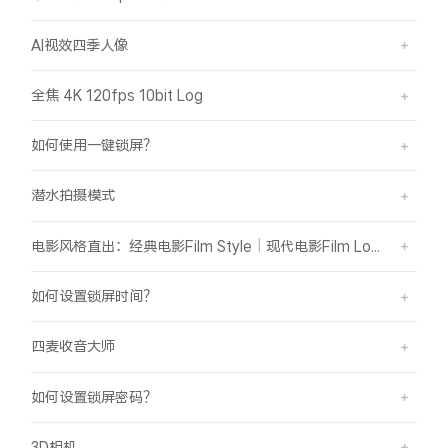
AI视效四季人像
全焦 4K 120fps 10bit Log
如何使用一键锁屏？
潜水拍摄模式
电影风格直出：经典电影Film Style｜现代电影Film Look
如何设置锁屏时间？
四麦收音大师
如何设置锁屏密码？
3D相机