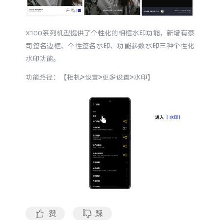
S60
S60 元气版
Y600 Turbo
Y600 Pro
X100系列机型提供了个性化的相框水印功能，新增有蔡
司签名边框、个性签名水印、功能参数水印三种个性化
水印功能。
iQOO Z11i
iQOO 15T
功能路径：【相机>设置>更多设置>水印】
vivo TWS 5 Pro
vivo Pad6 Pro
X300 Ultra
X300s
S50 Pro mini
S50
Y6
Y60
iQOO Z11
iQOO Z11x
赞
踩
vivo 头戴降噪耳机
vivo TWS 5e