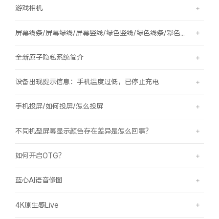
游戏相机
屏幕线条/屏幕绿线/屏幕竖线/绿色竖线/绿色线条/彩色竖线
全新原子隐私系统简介
设备出现提示信息：手机温度过低，已停止充电
手机投屏/如何投屏/怎么投屏
不同机型屏幕显示颜色存在差异是怎么回事？
如何开启OTG？
蓝心AI语音修图
4K原生感Live