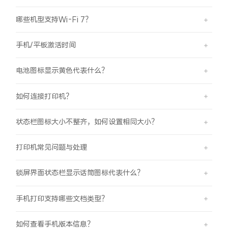
iQOO Neo11
iQOO 15
全部Y机型
对比Y机型
哪些机型支持Wi-Fi 7？
vivo WATCH GT 2
vivo Vision
全部iQOO机型
对比iQOO机型
手机/平板激活时间
全部智能硬件
电池图标显示黄色代表什么？
如何连接打印机？
状态栏图标大小不整齐，如何设置相同大小？
打印机常见问题与处理
锁屏界面状态栏显示话筒图标代表什么？
手机打印支持哪些文档类型？
如何查看手机版本信息？