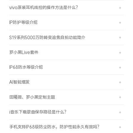
vivo原装耳机线控的操作方法是什么？
IP防护等级介绍
S19系列5000万防畸变追焦自拍功能简介
罗小黑Live套件
IP68防水等级介绍
AI智能增发
田曦薇、罗小黑定制主题
i音乐下载歌曲保存路径是什么？
手机支持IP68级防尘防水，防护性能永久有效吗？