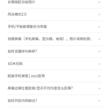
长焦微距功能简介
风光模式2.0
手机/平板数据备份与恢复
拍摄屏幕（手机屏幕、显示器、电视），照片或相机预览界面有斜纹/条纹是怎么回事？
如何设置呼叫转移？
40米扫码
轻敲手机背面 | vivo官网
屏幕边缘位置发暗/显示不均匀是怎么回事？
如何开启内存融合？