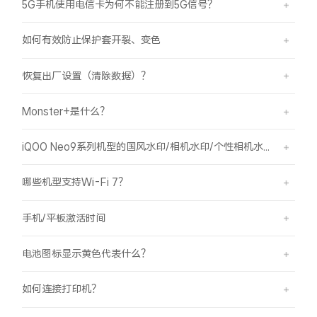
5G手机使用电信卡为何不能注册到5G信号？
X300 Pro
X300
如何有效防止保护套开裂、变色
S30 Pro mini
S30
恢复出厂设置（清除数据）？
Y500 Pro
Y500
Monster+是什么？
iQOO 15 Ultra
iQOO Z11 Turbo
iQOO Neo9系列机型的国风水印/相机水印/个性相机水印 如何使用？
iQOO Pad6 Pro
iQOO TWS 5e
哪些机型支持Wi-Fi 7？
X Fold5
X200 Ultra
手机/平板激活时间
S20 Pro
S20
全部X机型
对比X机型
电池图标显示黄色代表什么？
Y50 5G
Y50m 5G
全部S机型
对比S机型
如何连接打印机？