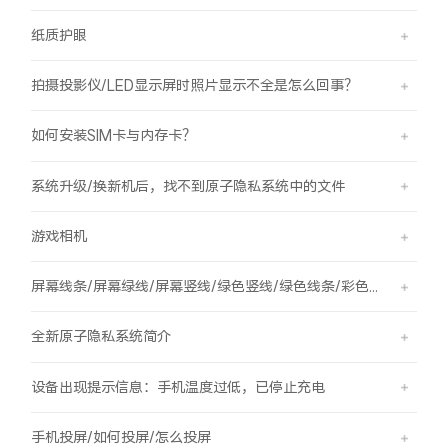
纸质护眼
拍摄投影仪/LED显示屏时照片显示不全是怎么回事？
如何安装SIM卡与内存卡？
系统升级/换新机后，找不到原子隐私系统中的文件
游戏相机
屏幕线条/屏幕绿线/屏幕竖线/绿色竖线/绿色线条/彩色竖线
全新原子隐私系统简介
设备出现提示信息：手机温度过低，已停止充电
手机投屏/如何投屏/怎么投屏