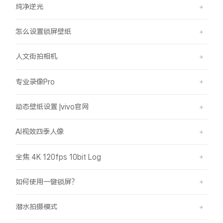
纯净逆光
怎么设置锁屏壁纸
人文街拍相机
专业录像Pro
动态壁纸设置 |vivo官网
AI视效四季人像
全焦 4K 120fps 10bit Log
如何使用一键锁屏？
潜水拍摄模式