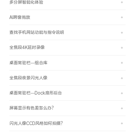
多分屏智能化体验
AI跨窗拖放
查找手机网站功能与指令说明
全焦段4K延时录像
桌面常驻栏—组合库
全焦段夜景闪光人像
桌面常驻栏—Dock扇形后台
屏幕显示有色差怎么办？
闪光人像CCD风格如何拍摄？