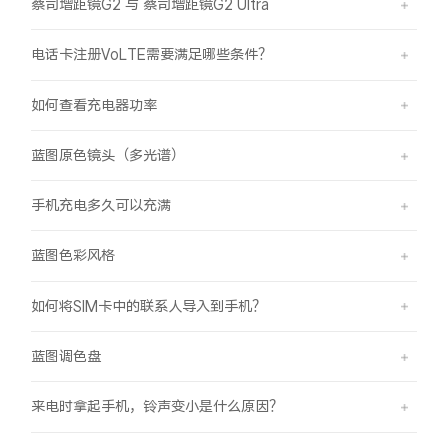
蔡司增距镜G2 与 蔡司增距镜G2 Ultra
电话卡注册VoLTE需要满足哪些条件？
如何查看充电器功率
蓝图原色镜头（多光谱）
手机充电多久可以充满
蓝图色彩风格
如何将SIM卡中的联系人导入到手机？
蓝图调色盘
来电时拿起手机，铃声变小是什么原因？