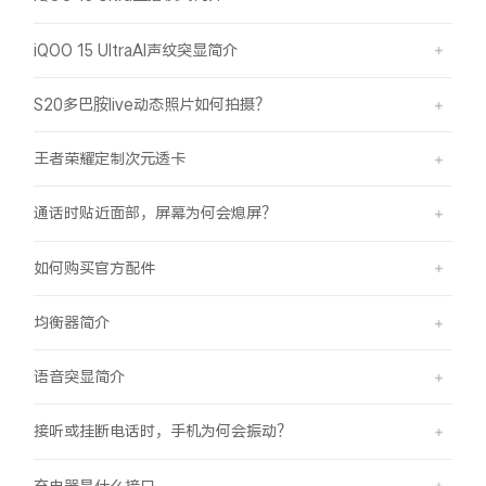
iQOO 15 UltraAI声纹突显简介
S20多巴胺live动态照片如何拍摄？
王者荣耀定制次元透卡
通话时贴近面部，屏幕为何会熄屏？
如何购买官方配件
均衡器简介
语音突显简介
接听或挂断电话时，手机为何会振动？
充电器是什么接口