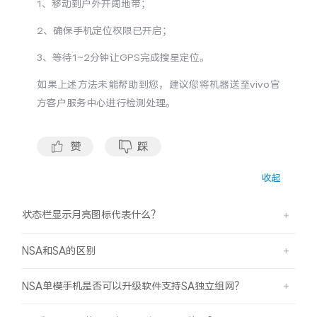
1、移动到户外开阔地带；
S60
S60 元气版
2、确保手机定位权限已开启；
Y600 Turbo
Y600 Pro
3、等待1~2分钟让GPS完成搜星定位。
如果上述方法未能帮助到您，建议您将机器送至vivo官
iQOO Z11i
iQOO 15T
方客户服务中心进行检测处理。
vivo TWS 5 Pro
vivo Pad6 Pro
赞
踩
X300 Ultra
X300s
收起
S50 Pro mini
S50
状态栏显示月亮图标代表什么？
Y6
Y60
NSA和SA的区别
iQOO Z11
iQOO Z11x
NSA单模手机是否可以升级软件支持SA独立组网？
vivo 头戴降噪耳机
vivo TWS 5e