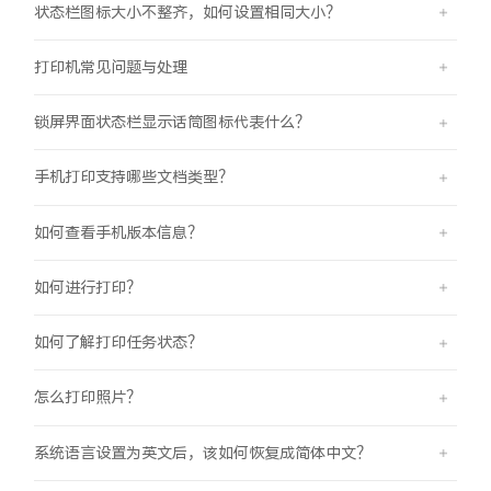
状态栏图标大小不整齐，如何设置相同大小？
iQOO Neo11
iQOO 15
全部Y机型
对比Y机型
打印机常见问题与处理
vivo WATCH GT 2
vivo Vision
全部iQOO机型
对比iQOO机型
锁屏界面状态栏显示话筒图标代表什么？
全部智能硬件
手机打印支持哪些文档类型？
如何查看手机版本信息？
如何进行打印？
如何了解打印任务状态？
怎么打印照片？
系统语言设置为英文后，该如何恢复成简体中文？