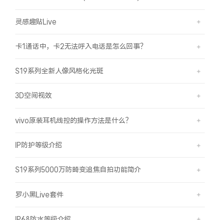
灵感趣贴Live
卡1通话中，卡2无法呼入电话是怎么回事？
S19系列全新人像风格化光斑
3D空间视效
vivo原装耳机线控的操作方法是什么？
IP防护等级介绍
S19系列5000万防畸变追焦自拍功能简介
罗小黑Live套件
IP68防水等级介绍