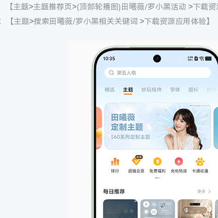
：【主题>主题推荐页>(顶部轮播图)田曦薇/罗小黑活动 >下载
：【主题>搜索田曦薇/罗小黑相关关键词 >下载资源应用体验】