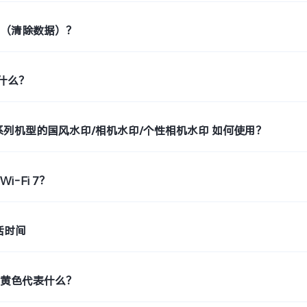
置（清除数据）？
是什么？
o9系列机型的国风水印/相机水印/个性相机水印 如何使用？
i-Fi 7？
活时间
示黄色代表什么？